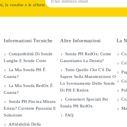
i, le vendite e le offerte
Informazioni Tecniche
Altre Informazioni
La N
Compatibilità Di Sonde
Sonda PH RedOx: Come
Co
Lunghe E Sonde Corte
Garantiamo La Durata?
Con
La Mia Sonda PH È
Tutto Quello Che C'è Da
Pag
Guasta?
Sapere Sulla Manutenzione O
Com
Lo Svernamento Delle Sonde
La Mia Sonda RedOx È
Di PH E Redox
Pol
Guasta?
Connettori Speciali Per
Con
Sonda PH Piscina Misura
Sonda PH RedOx
Errata? Corrente Parassita E
Map
Soluzione
FAQ
Affidabilità Della