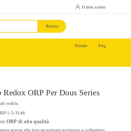
Il mio conto
Ricerca
Forum
Faq
o Redox ORP Per Dous Series
pH redOx
ORP-1-3-3148
ox ORP di alta qualità
stesa grazie alla loro tecnologia esclusiva e collaudata