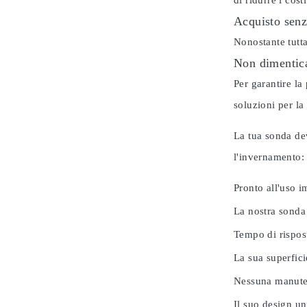
di ridurre i cos
Acquisto senz
Nonostante tutta
Non dimentica
Per garantire la
soluzioni per la
La tua sonda dev
l'invernamento
Pronto all'uso 
La nostra sonda
Tempo di rispos
La sua superfici
Nessuna manuten
Il suo design u