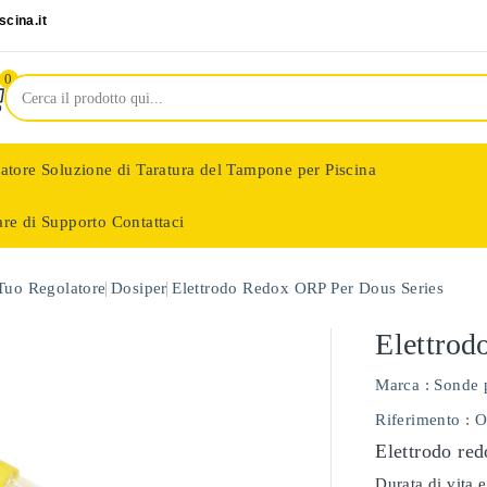
cina.it
0
latore
Soluzione di Taratura del Tampone per Piscina
are di Supporto
Contattaci
nologie
 Tuo Regolatore
Dosiper
Elettrodo Redox ORP Per Dous Series
Elettrod
Marca :
Sonde 
Riferimento
: 
Elettrodo red
Durata di vita e