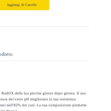
Aggiungi Al Carrello
odotto
 il RedOX della tua piscina giorno dopo giorno. Il suo
misura del vetro pH migliorano la sua resistenza
 anni nell'82% dei casi. La sua composizione permette