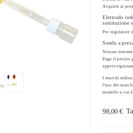
Acquisti al pre
Elettrodo re
sostituzione 
Per regolatore 
Sonda a prez
Nessun intermedi

Paga il prezzo g
approvvigionam
I marchi utilizz
l'uso dei marchi
modello a cui è
Ta
98,00 €