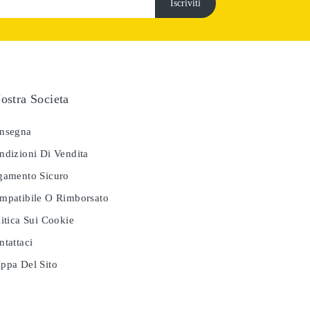
ostra Societa
nsegna
dizioni Di Vendita
amento Sicuro
patibile O Rimborsato
itica Sui Cookie
tattaci
pa Del Sito