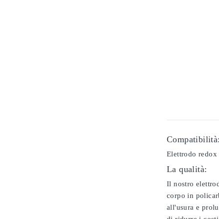
Compatibilità
Elettrodo redox 
La qualità:
Il nostro elettr
corpo in policar
all'usura e prol