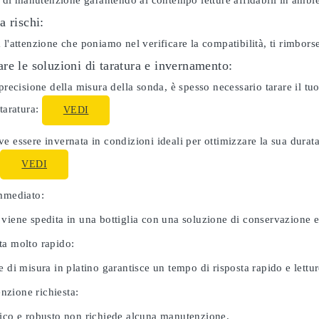
ti di manutenzione garantendo al contempo letture affidabili in ambie
a rischi:
 l'attenzione che poniamo nel verificare la compatibilità, ti rimbor
re le soluzioni di taratura e invernamento:
 precisione della misura della sonda, è spesso necessario tarare il 
 taratura:
VEDI
e essere invernata in condizioni ideali per ottimizzare la sua dura
:
VEDI
immediato:
 viene spedita in una bottiglia con una soluzione di conservazione 
ta molto rapido:
e di misura in platino garantisce un tempo di risposta rapido e letture
zione richiesta:
nico e robusto non richiede alcuna manutenzione.