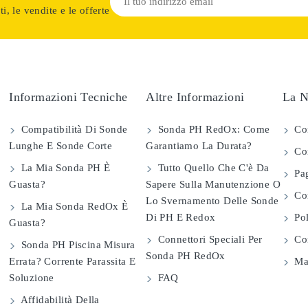
i, le vendite e le offerte
Informazioni Tecniche
Altre Informazioni
La N
Compatibilità Di Sonde
Sonda PH RedOx: Come
Co
Lunghe E Sonde Corte
Garantiamo La Durata?
Con
La Mia Sonda PH È
Tutto Quello Che C'è Da
Pag
Guasta?
Sapere Sulla Manutenzione O
Com
Lo Svernamento Delle Sonde
La Mia Sonda RedOx È
Di PH E Redox
Pol
Guasta?
Connettori Speciali Per
Con
Sonda PH Piscina Misura
Sonda PH RedOx
Errata? Corrente Parassita E
Map
Soluzione
FAQ
Affidabilità Della