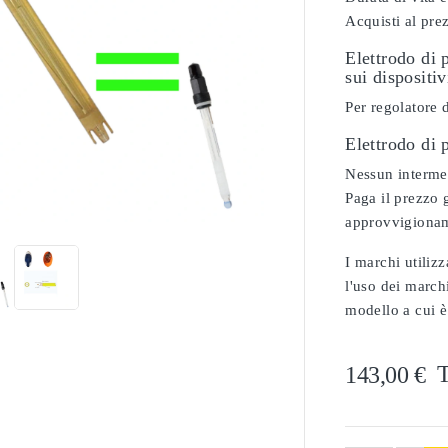
Acquisti al pre
Elettrodo di 
sui dispositi
Per regolatore 
Elettrodo di
Nessun intermed

Paga il prezzo g
approvvigionam
I marchi utilizz
l'uso dei marchi
modello a cui è
T
143,00 €