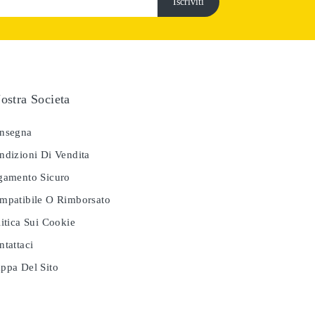
ostra Societa
nsegna
dizioni Di Vendita
amento Sicuro
patibile O Rimborsato
itica Sui Cookie
tattaci
pa Del Sito