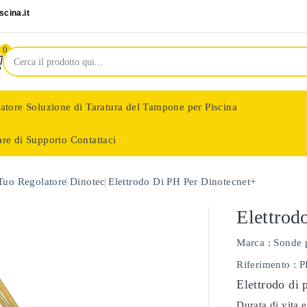
cina.it
0
latore
Soluzione di Taratura del Tampone per Piscina
are di Supporto
Contattaci
nologie
 Tuo Regolatore
Dinotec
Elettrodo Di PH Per Dinotecnet+
Elettrod
Marca :
Sonde 
Riferimento
: 
Elettrodo di 
Durata di vita e