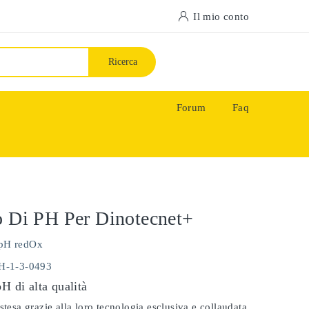
Il mio conto
Ricerca
Forum
Faq
o Di PH Per Dinotecnet+
pH redOx
PH-1-3-0493
pH di alta qualità
stesa grazie alla loro tecnologia esclusiva e collaudata