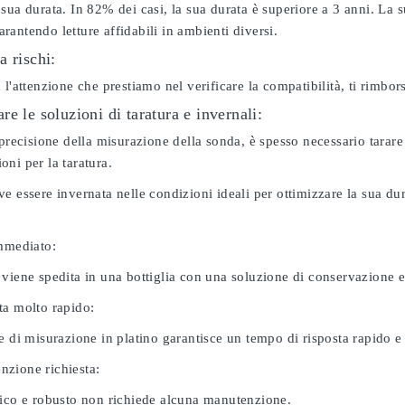
sua durata. In 82% dei casi, la sua durata è superiore a 3 anni. La s
antendo letture affidabili in ambienti diversi.
a rischi:
 l'attenzione che prestiamo nel verificare la compatibilità, ti rimbo
e le soluzioni di taratura e invernali:
 precisione della misurazione della sonda, è spesso necessario tarare
ni per la taratura.
e essere invernata nelle condizioni ideali per ottimizzare la sua d
immediato:
 viene spedita in una bottiglia con una soluzione di conservazione 
ta molto rapido:
e di misurazione in platino garantisce un tempo di risposta rapido e l
zione richiesta:
nico e robusto non richiede alcuna manutenzione.