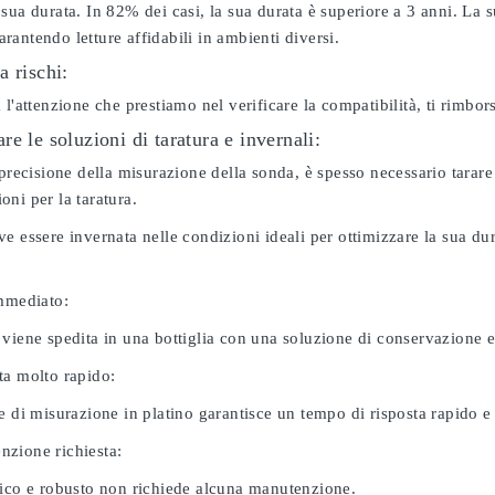
sua durata. In 82% dei casi, la sua durata è superiore a 3 anni. La s
antendo letture affidabili in ambienti diversi.
a rischi:
 l'attenzione che prestiamo nel verificare la compatibilità, ti rimbo
e le soluzioni di taratura e invernali:
 precisione della misurazione della sonda, è spesso necessario tarare
ni per la taratura.
e essere invernata nelle condizioni ideali per ottimizzare la sua d
immediato:
 viene spedita in una bottiglia con una soluzione di conservazione 
ta molto rapido:
e di misurazione in platino garantisce un tempo di risposta rapido e l
zione richiesta:
nico e robusto non richiede alcuna manutenzione.