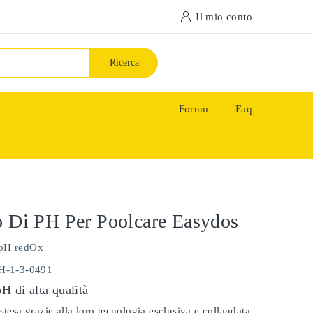
Il mio conto
Ricerca
Forum
Faq
o Di PH Per Poolcare Easydos
pH redOx
PH-1-3-0491
pH di alta qualità
stesa grazie alla loro tecnologia esclusiva e collaudata