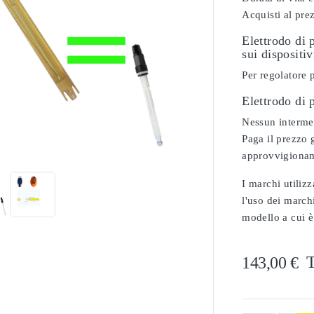
Acquisti al pre
Elettrodo di 
sui dispositi
Per regolatore 
Elettrodo di
Nessun intermed

Paga il prezzo g
approvvigionam
I marchi utilizz
l'uso dei marchi
modello a cui è
T
143,00 €