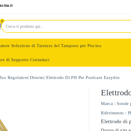
cina.it
0
latore
Soluzione di Taratura del Tampone per Piscina
are di Supporto
Contattaci
nologie
 Tuo Regolatore
Dinotec
Elettrodo Di PH Per Poolcare Easydos
Elettrod
Marca :
Sonde 
Riferimento
: 
Elettrodo di 
Durata di vita e