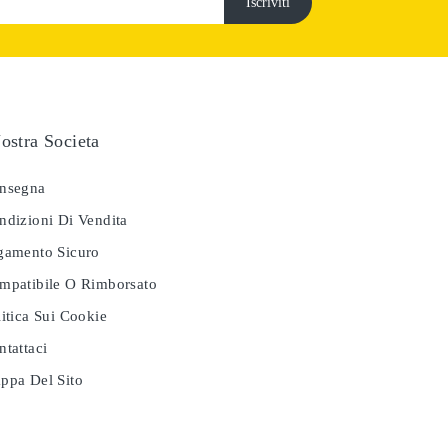
ostra Societa
nsegna
dizioni Di Vendita
amento Sicuro
patibile O Rimborsato
itica Sui Cookie
tattaci
pa Del Sito