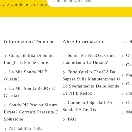
i, le vendite e le offerte
Informazioni Tecniche
Altre Informazioni
La N
Compatibilità Di Sonde
Sonda PH RedOx: Come
Co
Lunghe E Sonde Corte
Garantiamo La Durata?
Con
La Mia Sonda PH È
Tutto Quello Che C'è Da
Pag
Guasta?
Sapere Sulla Manutenzione O
Com
Lo Svernamento Delle Sonde
La Mia Sonda RedOx È
Di PH E Redox
Pol
Guasta?
Connettori Speciali Per
Con
Sonda PH Piscina Misura
Sonda PH RedOx
Errata? Corrente Parassita E
Map
Soluzione
FAQ
Affidabilità Della