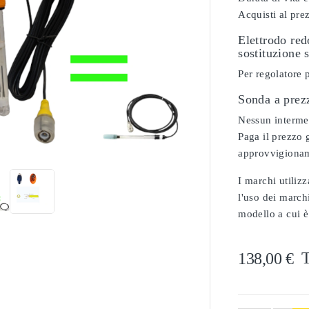
Acquisti al pre
Elettrodo re
sostituzione 
Per regolatore 
Sonda a prez
Nessun intermedi

Paga il prezzo g
approvvigionam
I marchi utilizz
l'uso dei marchi
modello a cui è
T
138,00 €