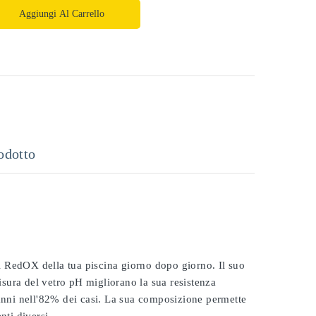
Aggiungi Al Carrello
odotto
 il RedOX della tua piscina giorno dopo giorno. Il suo
misura del vetro pH migliorano la sua resistenza
 anni nell'82% dei casi. La sua composizione permette