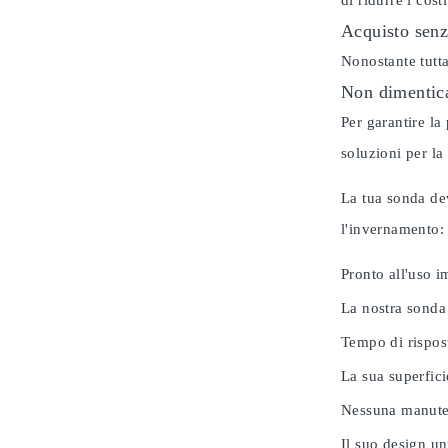
di ridurre i cos
Acquisto senz
Nonostante tutta
Non dimentica
Per garantire la
soluzioni per la
La tua sonda dev
l'invernamento
Pronto all'uso 
La nostra sonda
Tempo di rispos
La sua superfici
Nessuna manuten
Il suo design u