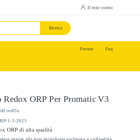
Il mio conto
Ricerca
Forum
Faq
do Redox ORP Per Promatic V3
pH redOx
ORP-1-3-2923
ox ORP di alta qualità
stesa grazie alla loro tecnologia esclusiva e collaudata