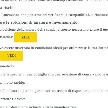
ti di manutenzione garantendo al contempo letture affidabili in ambie
a rischi:
 l'attenzione che poniamo nel verificare la compatibilità, ti rimbor
re le soluzioni di taratura e invernamento:
 precisione della misura della sonda, è spesso necessario tarare il 
 taratura:
VEDI
e essere invernata in condizioni ideali per ottimizzare la sua dura
:
VEDI
immediato:
 viene spedita in una bottiglia con una soluzione di conservazione 
ta molto rapido:
e di misura in platino garantisce un tempo di risposta rapido e letture
zione richiesta:
nico e robusto non richiede alcuna manutenzione.