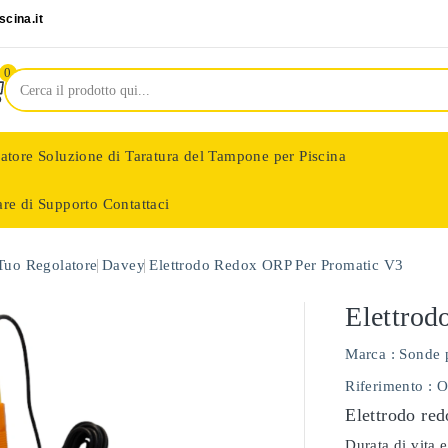
cina.it
0
latore
Soluzione di Taratura del Tampone per Piscina
are di Supporto
Contattaci
nologie
 Tuo Regolatore
Davey
Elettrodo Redox ORP Per Promatic V3
Elettro
Marca :
Sonde 
Riferimento
: 
Elettrodo red
Durata di vita e