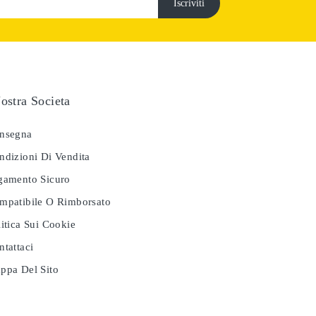
ostra Societa
nsegna
dizioni Di Vendita
amento Sicuro
patibile O Rimborsato
itica Sui Cookie
tattaci
pa Del Sito