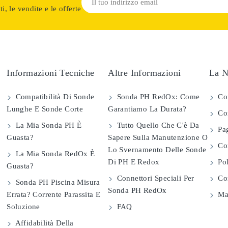
i, le vendite e le offerte
Informazioni Tecniche
Altre Informazioni
La N
Compatibilità Di Sonde
Sonda PH RedOx: Come
Co
Lunghe E Sonde Corte
Garantiamo La Durata?
Con
La Mia Sonda PH È
Tutto Quello Che C'è Da
Pag
Guasta?
Sapere Sulla Manutenzione O
Com
Lo Svernamento Delle Sonde
La Mia Sonda RedOx È
Di PH E Redox
Pol
Guasta?
Connettori Speciali Per
Con
Sonda PH Piscina Misura
Sonda PH RedOx
Errata? Corrente Parassita E
Map
Soluzione
FAQ
Affidabilità Della