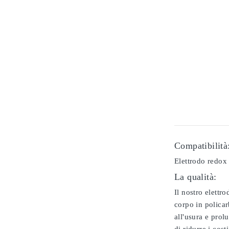
Compatibilità
Elettrodo redox
La qualità:
Il nostro elettr
corpo in policar
all'usura e prol