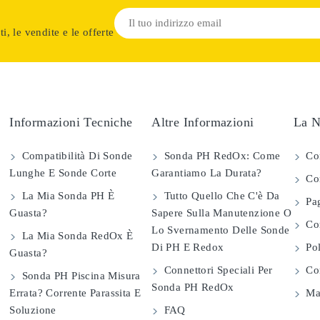
i, le vendite e le offerte
Informazioni Tecniche
Altre Informazioni
La N
Compatibilità Di Sonde
Sonda PH RedOx: Come
Co
Lunghe E Sonde Corte
Garantiamo La Durata?
Con
La Mia Sonda PH È
Tutto Quello Che C'è Da
Pag
Guasta?
Sapere Sulla Manutenzione O
Com
Lo Svernamento Delle Sonde
La Mia Sonda RedOx È
Di PH E Redox
Pol
Guasta?
Connettori Speciali Per
Con
Sonda PH Piscina Misura
Sonda PH RedOx
Errata? Corrente Parassita E
Map
Soluzione
FAQ