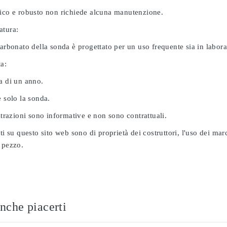
nico e robusto non richiede alcuna manutenzione.
atura:
carbonato della sonda è progettato per un uso frequente sia in labor
ta:
a di un anno.
e solo la sonda.
ustrazioni sono informative e non sono contrattuali.
ati su questo sito web sono di proprietà dei costruttori, l'uso dei ma
 pezzo.
nche piacerti