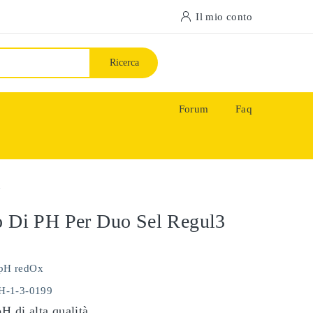
Il mio conto
Ricerca
Forum
Faq
n
o Di PH Per Duo Sel Regul3
pH redOx
PH-1-3-0199
pH di alta qualità