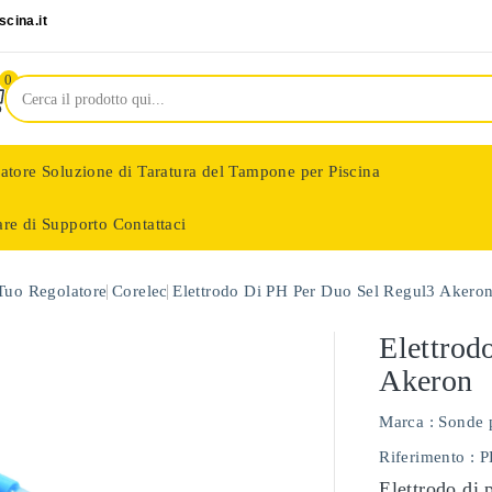
cina.it
0
latore
Soluzione di Taratura del Tampone per Piscina
are di Supporto
Contattaci
nologie
 Tuo Regolatore
Corelec
Elettrodo Di PH Per Duo Sel Regul3 Akero
Elettrod
Akeron
Marca :
Sonde 
Riferimento
: 
Elettrodo di 