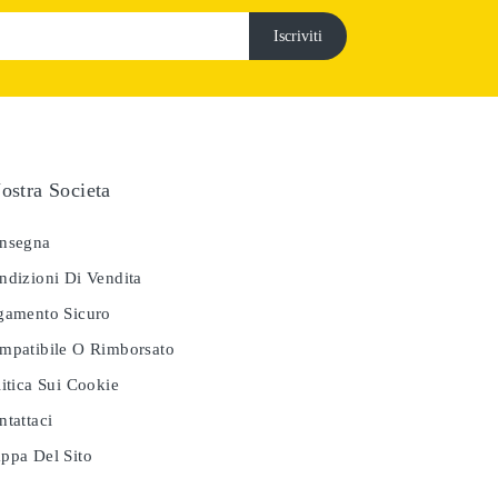
ostra Societa
nsegna
dizioni Di Vendita
amento Sicuro
patibile O Rimborsato
itica Sui Cookie
tattaci
pa Del Sito