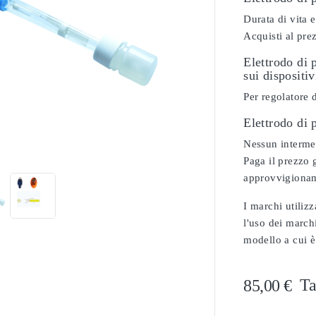
Durata di vita e
Acquisti al pre
Elettrodo di 
sui dispositi
Per regolatore 
Elettrodo di

Nessun intermed
Paga il prezzo g
approvvigionam
I marchi utilizz
l'uso dei marchi
modello a cui è
Ta
85,00 €