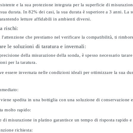
sistente e la sua protezione integrata per la superficie di misurazion
sua durata. In 82% dei casi, la sua durata è superiore a 3 anni. La s
antendo letture affidabili in ambienti diversi.
a rischi:
 l'attenzione che prestiamo nel verificare la compatibilità, ti rimbo
e le soluzioni di taratura e invernali:
 precisione della misurazione della sonda, è spesso necessario tarare
ni per la taratura.
e essere invernata nelle condizioni ideali per ottimizzare la sua d
immediato:
 viene spedita in una bottiglia con una soluzione di conservazione 
ta molto rapido:
e di misurazione in platino garantisce un tempo di risposta rapido e l
zione richiesta: