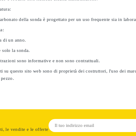
atura:
carbonato della sonda è progettato per un uso frequente sia in labor
ta:
a di un anno.
e solo la sonda.
ustrazioni sono informative e non sono contrattuali.
ati su questo sito web sono di proprietà dei costruttori, l'uso dei ma
 pezzo.
i, le vendite e le offerte