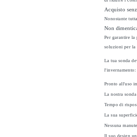
di ridurre i cos
Acquisto senz
Nonostante tutta
Non dimentica
Per garantire la
soluzioni per la
La tua sonda dev
l'invernamento
Pronto all'uso 
La nostra sonda
Tempo di rispos
La sua superfici
Nessuna manuten
Il suo design u