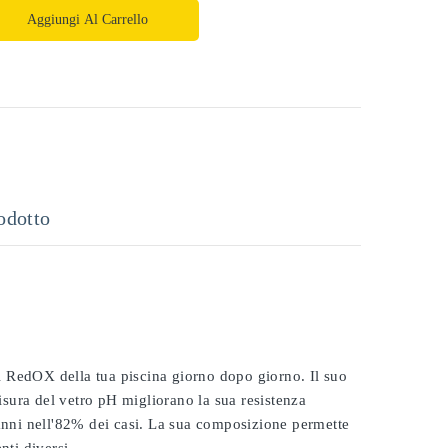
Aggiungi Al Carrello
odotto
 il RedOX della tua piscina giorno dopo giorno. Il suo
misura del vetro pH migliorano la sua resistenza
 anni nell'82% dei casi. La sua composizione permette