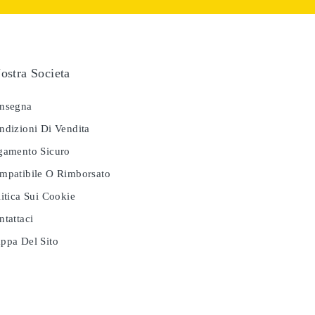
ostra Societa
nsegna
dizioni Di Vendita
amento Sicuro
patibile O Rimborsato
itica Sui Cookie
tattaci
pa Del Sito