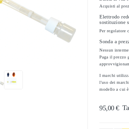
Acquisti al pre
Elettrodo re
sostituzione 
Per regolatore 
Sonda a prez
Nessun intermedi

Paga il prezzo g
approvvigionam
I marchi utilizz
l'uso dei marchi
modello a cui è
Ta
95,00 €