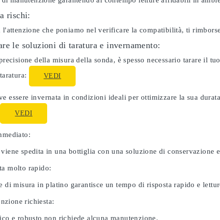
ti di manutenzione garantendo al contempo letture affidabili in ambie
a rischi:
 l'attenzione che poniamo nel verificare la compatibilità, ti rimbor
re le soluzioni di taratura e invernamento:
 precisione della misura della sonda, è spesso necessario tarare il 
 taratura:
VEDI
e essere invernata in condizioni ideali per ottimizzare la sua dura
:
VEDI
immediato:
 viene spedita in una bottiglia con una soluzione di conservazione 
ta molto rapido:
e di misura in platino garantisce un tempo di risposta rapido e letture
zione richiesta:
nico e robusto non richiede alcuna manutenzione.