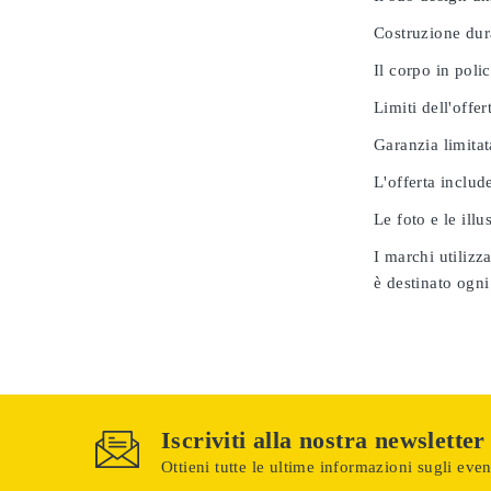
Costruzione dur
Il corpo in poli
Limiti dell'offer
Garanzia limitat
L'offerta includ
Le foto e le ill
I marchi utilizz
è destinato ogni
Iscriviti alla nostra newsletter
Ottieni tutte le ultime informazioni sugli event