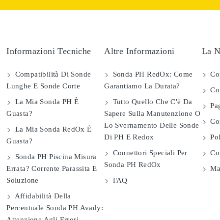
Informazioni Tecniche
Altre Informazioni
La N
Compatibilità Di Sonde
Sonda PH RedOx: Come
Co
Lunghe E Sonde Corte
Garantiamo La Durata?
Con
La Mia Sonda PH È
Tutto Quello Che C'è Da
Pag
Guasta?
Sapere Sulla Manutenzione O
Com
Lo Svernamento Delle Sonde
La Mia Sonda RedOx È
Di PH E Redox
Pol
Guasta?
Connettori Speciali Per
Con
Sonda PH Piscina Misura
Sonda PH RedOx
Errata? Corrente Parassita E
Map
Soluzione
FAQ
Affidabilità Della
Percentuale Sonda PH Avady:
Attenzione Agli Errori