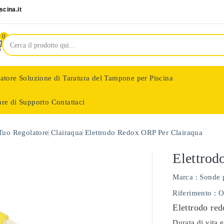
cina.it
0
latore
Soluzione di Taratura del Tampone per Piscina
are di Supporto
Contattaci
nologie
 Tuo Regolatore
Clairaqua
Elettrodo Redox ORP Per Clairaqua
Elettrod
Marca :
Sonde 
Riferimento
: 
Elettrodo red
Durata di vita e