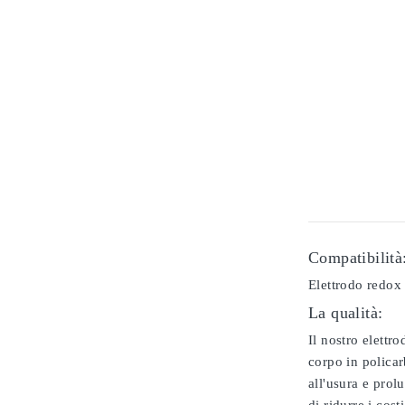
Compatibilità
Elettrodo redox 
La qualità:
Il nostro elettr
corpo in policar
all'usura e prol