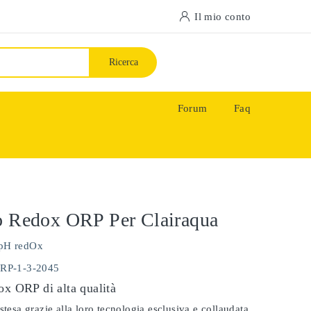
Il mio conto
Ricerca
Forum
Faq
o Redox ORP Per Clairaqua
pH redOx
ORP-1-3-2045
ox ORP di alta qualità
stesa grazie alla loro tecnologia esclusiva e collaudata