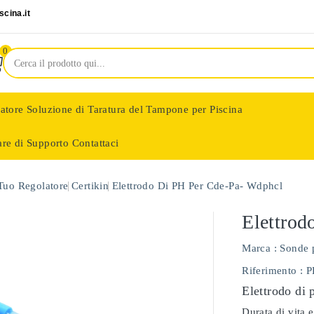
cina.it
0
latore
Soluzione di Taratura del Tampone per Piscina
are di Supporto
Contattaci
nologie
 Tuo Regolatore
Certikin
Elettrodo Di PH Per Cde-Pa- Wdphcl
Elettrod
Marca :
Sonde 
Riferimento
: 
Elettrodo di 
Durata di vita e