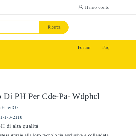
Il mio conto
Ricerca
Forum
Faq
o Di PH Per Cde-Pa- Wdphcl
pH redOx
PH-1-3-2118
pH di alta qualità
stesa grazie alla loro tecnologia esclusiva e collaudata