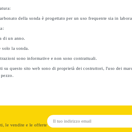
atura:
carbonato della sonda è progettato per un uso frequente sia in labor
ta:
a di un anno.
e solo la sonda.
ustrazioni sono informative e non sono contrattuali.
ati su questo sito web sono di proprietà dei costruttori, l'uso dei ma
 pezzo.
i, le vendite e le offerte