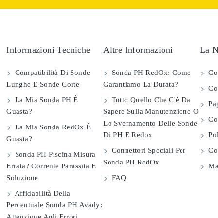
Informazioni Tecniche
Altre Informazioni
La N
Compatibilità Di Sonde
Sonda PH RedOx: Come
Co
Lunghe E Sonde Corte
Garantiamo La Durata?
Con
La Mia Sonda PH È
Tutto Quello Che C'è Da
Pag
Guasta?
Sapere Sulla Manutenzione O
Com
Lo Svernamento Delle Sonde
La Mia Sonda RedOx È
Di PH E Redox
Pol
Guasta?
Connettori Speciali Per
Con
Sonda PH Piscina Misura
Sonda PH RedOx
Errata? Corrente Parassita E
Map
Soluzione
FAQ
Affidabilità Della
Percentuale Sonda PH Avady:
Attenzione Agli Errori