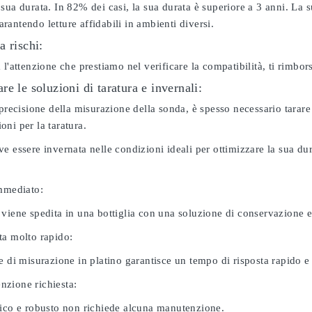
sua durata. In 82% dei casi, la sua durata è superiore a 3 anni. La s
antendo letture affidabili in ambienti diversi.
a rischi:
 l'attenzione che prestiamo nel verificare la compatibilità, ti rimbo
e le soluzioni di taratura e invernali:
 precisione della misurazione della sonda, è spesso necessario tarare
ni per la taratura.
e essere invernata nelle condizioni ideali per ottimizzare la sua d
immediato:
 viene spedita in una bottiglia con una soluzione di conservazione 
ta molto rapido:
e di misurazione in platino garantisce un tempo di risposta rapido e l
zione richiesta:
nico e robusto non richiede alcuna manutenzione.