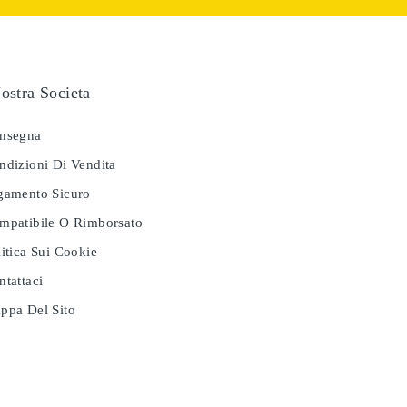
ostra Societa
nsegna
dizioni Di Vendita
amento Sicuro
patibile O Rimborsato
itica Sui Cookie
tattaci
pa Del Sito