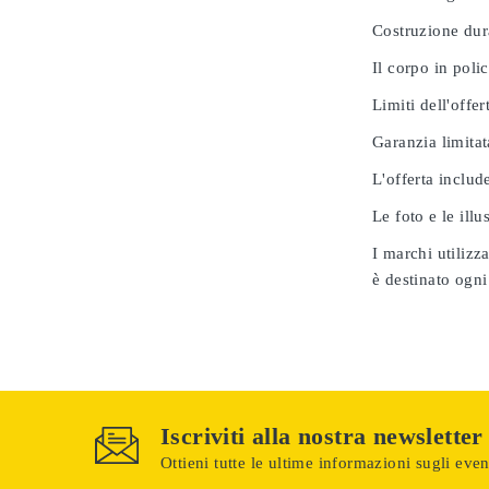
Costruzione dur
Il corpo in poli
Limiti dell'offer
Garanzia limitat
L'offerta includ
Le foto e le ill
I marchi utilizz
è destinato ogni
Iscriviti alla nostra newsletter
Ottieni tutte le ultime informazioni sugli event