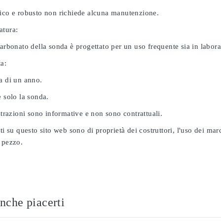
nico e robusto non richiede alcuna manutenzione.
atura:
carbonato della sonda è progettato per un uso frequente sia in labor
ta:
a di un anno.
e solo la sonda.
ustrazioni sono informative e non sono contrattuali.
ati su questo sito web sono di proprietà dei costruttori, l'uso dei ma
 pezzo.
nche piacerti