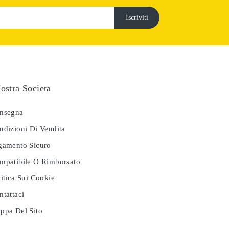
ostra Societa
nsegna
dizioni Di Vendita
amento Sicuro
patibile O Rimborsato
itica Sui Cookie
tattaci
pa Del Sito