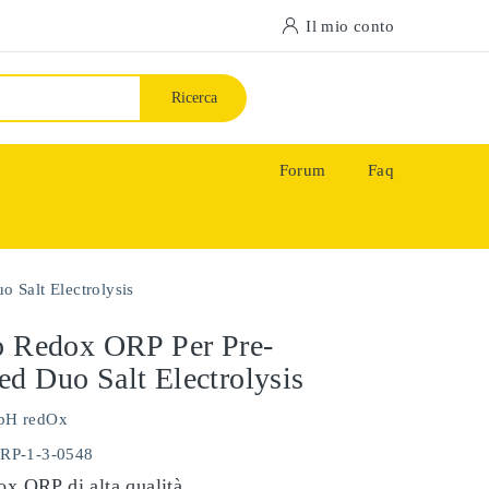
Il mio conto
Ricerca
Forum
Faq
 Salt Electrolysis
o Redox ORP Per Pre-
d Duo Salt Electrolysis
pH redOx
ORP-1-3-0548
ox ORP di alta qualità