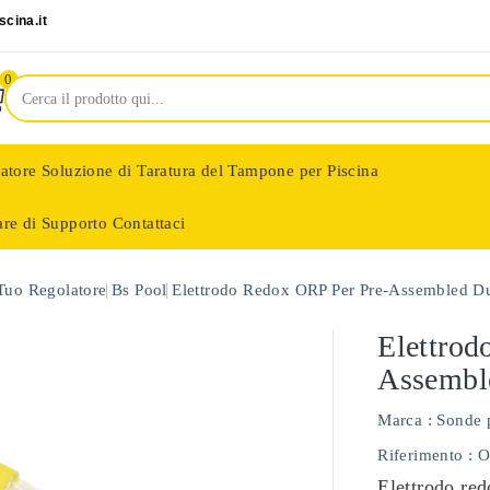
cina.it
0
latore
Soluzione di Taratura del Tampone per Piscina
are di Supporto
Contattaci
nologie
 Tuo Regolatore
Bs Pool
Elettrodo Redox ORP Per Pre-Assembled Duo
Elettrod
Assemble
Marca :
Sonde 
Riferimento
: 
Elettrodo red