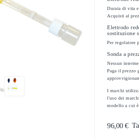
Durata di vita e
Acquisti al pre
Elettrodo re
sostituzione 
Per regolatore 
Sonda a prez

Nessun intermedi
Paga il prezzo g
approvvigionam
I marchi utilizz
l'uso dei marchi
modello a cui è
Ta
96,00 €