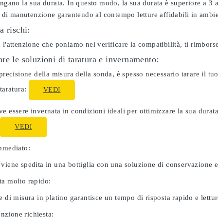
ungano la sua durata. In questo modo, la sua durata è superiore a 3
ti di manutenzione garantendo al contempo letture affidabili in ambie
a rischi:
 l'attenzione che poniamo nel verificare la compatibilità, ti rimbor
re le soluzioni di taratura e invernamento:
 precisione della misura della sonda, è spesso necessario tarare il 
 taratura:
VEDI
e essere invernata in condizioni ideali per ottimizzare la sua dura
:
VEDI
immediato:
 viene spedita in una bottiglia con una soluzione di conservazione 
ta molto rapido:
e di misura in platino garantisce un tempo di risposta rapido e letture
zione richiesta: