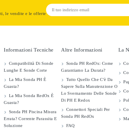
i, le vendite e le offerte
Informazioni Tecniche
Altre Informazioni
La N
Compatibilità Di Sonde
Sonda PH RedOx: Come
Co
Lunghe E Sonde Corte
Garantiamo La Durata?
Con
La Mia Sonda PH È
Tutto Quello Che C'è Da
Pag
Guasta?
Sapere Sulla Manutenzione O
Com
Lo Svernamento Delle Sonde
La Mia Sonda RedOx È
Di PH E Redox
Pol
Guasta?
Connettori Speciali Per
Con
Sonda PH Piscina Misura
Sonda PH RedOx
Errata? Corrente Parassita E
Map
Soluzione
FAQ