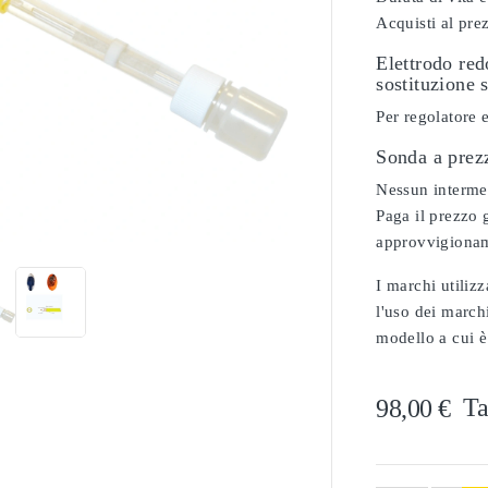
Acquisti al pre
Elettrodo re
sostituzione 
Per regolatore 
Sonda a prez
Nessun intermedi

Paga il prezzo g
approvvigionam
I marchi utilizz
l'uso dei marchi
modello a cui è
Ta
98,00 €