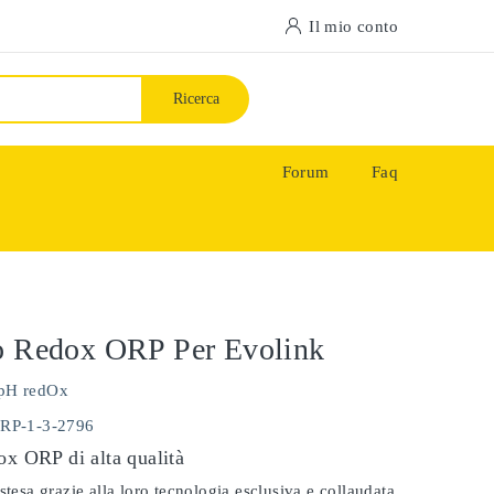
Il mio conto
Ricerca
Forum
Faq
o Redox ORP Per Evolink
pH redOx
ORP-1-3-2796
ox ORP di alta qualità
stesa grazie alla loro tecnologia esclusiva e collaudata