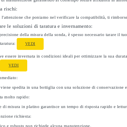
ti di manutenzione garantendo al contempo letture affidabili in ambie
a rischi:
 l'attenzione che poniamo nel verificare la compatibilità, ti rimbor
re le soluzioni di taratura e invernamento:
 precisione della misura della sonda, è spesso necessario tarare il 
 taratura:
VEDI
e essere invernata in condizioni ideali per ottimizzare la sua dura
:
VEDI
immediato:
 viene spedita in una bottiglia con una soluzione di conservazione 
ta molto rapido:
e di misura in platino garantisce un tempo di risposta rapido e letture
zione richiesta:
nico e robusto non richiede alcuna manutenzione.