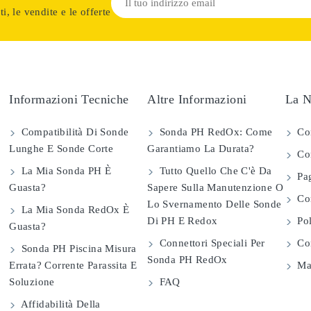
i, le vendite e le offerte
Informazioni Tecniche
Altre Informazioni
La N
Compatibilità Di Sonde
Sonda PH RedOx: Come
Co
Lunghe E Sonde Corte
Garantiamo La Durata?
Con
La Mia Sonda PH È
Tutto Quello Che C'è Da
Pag
Guasta?
Sapere Sulla Manutenzione O
Com
Lo Svernamento Delle Sonde
La Mia Sonda RedOx È
Di PH E Redox
Pol
Guasta?
Connettori Speciali Per
Con
Sonda PH Piscina Misura
Sonda PH RedOx
Errata? Corrente Parassita E
Map
Soluzione
FAQ
Affidabilità Della