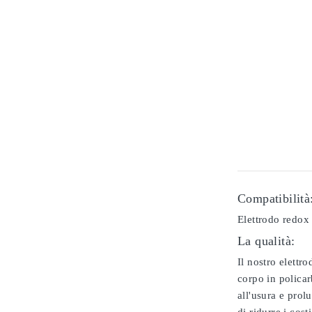
Compatibilità
Elettrodo redox
La qualità:
Il nostro elettr
corpo in policar
all'usura e prol