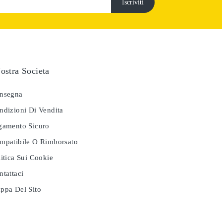
ostra Societa
nsegna
dizioni Di Vendita
amento Sicuro
patibile O Rimborsato
itica Sui Cookie
tattaci
pa Del Sito