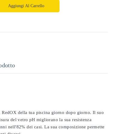
Aggiungi Al Carrello
odotto
 il RedOX della tua piscina giorno dopo giorno. Il suo
misura del vetro pH migliorano la sua resistenza
 anni nell'82% dei casi. La sua composizione permette