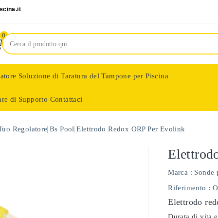
cina.it
0
latore
Soluzione di Taratura del Tampone per Piscina
are di Supporto
Contattaci
nologie
 Tuo Regolatore
Bs Pool
Elettrodo Redox ORP Per Evolink
Elettrod
Marca :
Sonde 
Riferimento
: 
Elettrodo red
Durata di vita e