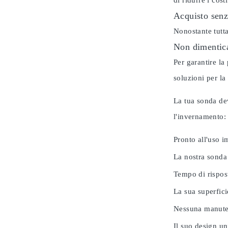
di ridurre i cos
Acquisto senz
Nonostante tutta
Non dimentica
Per garantire la
soluzioni per la
La tua sonda dev
l'invernamento
Pronto all'uso 
La nostra sonda
Tempo di rispos
La sua superfici
Nessuna manuten
Il suo design u