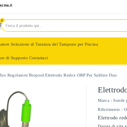
cina.it
0
latore
Soluzione di Taratura del Tampone per Piscina
are di Supporto
Contattaci
nologie
 Tuo Regolatore
Biopool
Elettrodo Redox ORP Per Saltline Duo
Elettrod
Marca :
Sonde 
Riferimento
: 
Elettrodo red
Durata di vita e