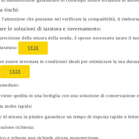
ti di manutenzione garantendo al contempo letture affidabili in ambie
a rischi:
 l'attenzione che poniamo nel verificare la compatibilità, ti rimbor
re le soluzioni di taratura e invernamento:
 precisione della misura della sonda, è spesso necessario tarare il 
 taratura:
VEDI
e essere invernata in condizioni ideali per ottimizzare la sua dura
:
VEDI
immediato:
 viene spedita in una bottiglia con una soluzione di conservazione 
ta molto rapido:
e di misura in platino garantisce un tempo di risposta rapido e letture
zione richiesta:
nico e robusto non richiede alcuna manutenzione.