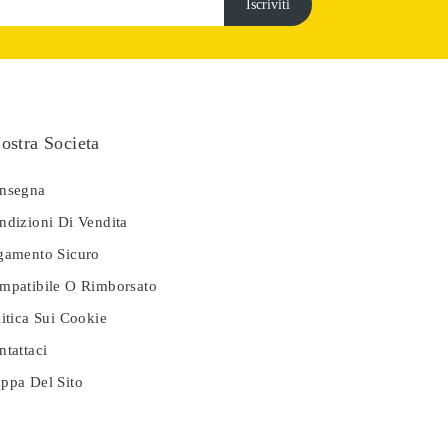
ostra Societa
nsegna
dizioni Di Vendita
amento Sicuro
patibile O Rimborsato
itica Sui Cookie
tattaci
pa Del Sito