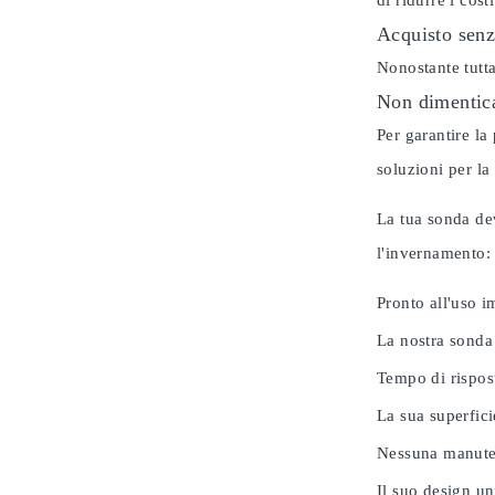
di ridurre i cos
Acquisto senz
Nonostante tutta
Non dimentica
Per garantire la
soluzioni per la
La tua sonda dev
l'invernamento
Pronto all'uso 
La nostra sonda
Tempo di rispos
La sua superfici
Nessuna manuten
Il suo design u