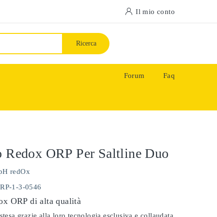
Il mio conto
Ricerca
Forum
Faq
o Redox ORP Per Saltline Duo
pH redOx
ORP-1-3-0546
ox ORP di alta qualità
stesa grazie alla loro tecnologia esclusiva e collaudata