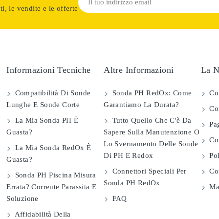
i, le vendite e le offerte
Informazioni Tecniche
Altre Informazioni
La N
Compatibilità Di Sonde
Sonda PH RedOx: Come
Co
Lunghe E Sonde Corte
Garantiamo La Durata?
Con
La Mia Sonda PH È
Tutto Quello Che C'è Da
Pag
Guasta?
Sapere Sulla Manutenzione O
Com
Lo Svernamento Delle Sonde
La Mia Sonda RedOx È
Di PH E Redox
Pol
Guasta?
Connettori Speciali Per
Con
Sonda PH Piscina Misura
Sonda PH RedOx
Errata? Corrente Parassita E
Map
Soluzione
FAQ
Affidabilità Della