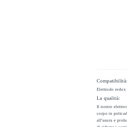
Compatibilità
Elettrodo redox 
La qualità:
Il nostro elettr
corpo in policar
all'usura e prol