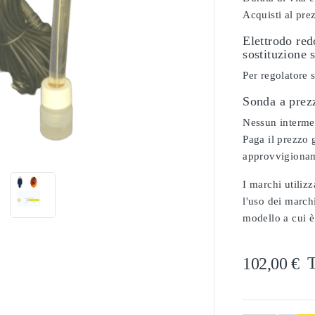
Acquisti al pre
Elettrodo re
sostituzione 
Per regolatore 
Sonda a prez
Nessun intermedi

Paga il prezzo g
approvvigionam
I marchi utilizz
l'uso dei marchi
modello a cui è
T
102,00 €