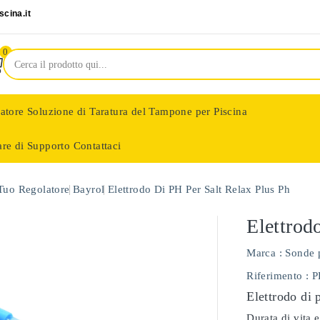
cina.it
0
latore
Soluzione di Taratura del Tampone per Piscina
are di Supporto
Contattaci
nologie
 Tuo Regolatore
Bayrol
Elettrodo Di PH Per Salt Relax Plus Ph
Elettrod
Marca :
Sonde 
Riferimento
: 
Elettrodo di 
Durata di vita e