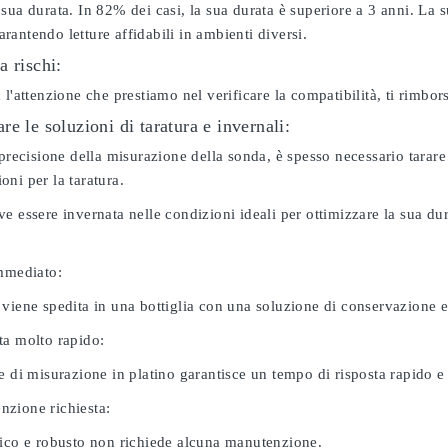
sua durata. In 82% dei casi, la sua durata è superiore a 3 anni. La s
antendo letture affidabili in ambienti diversi.
a rischi:
 l'attenzione che prestiamo nel verificare la compatibilità, ti rimbo
e le soluzioni di taratura e invernali:
 precisione della misurazione della sonda, è spesso necessario tarare
ni per la taratura.
e essere invernata nelle condizioni ideali per ottimizzare la sua d
immediato:
 viene spedita in una bottiglia con una soluzione di conservazione 
ta molto rapido:
e di misurazione in platino garantisce un tempo di risposta rapido e l
zione richiesta:
nico e robusto non richiede alcuna manutenzione.