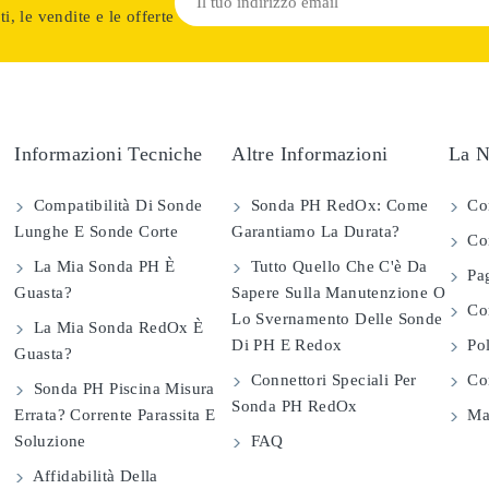
i, le vendite e le offerte
Informazioni Tecniche
Altre Informazioni
La N
Compatibilità Di Sonde
Sonda PH RedOx: Come
Co
Lunghe E Sonde Corte
Garantiamo La Durata?
Con
La Mia Sonda PH È
Tutto Quello Che C'è Da
Pag
Guasta?
Sapere Sulla Manutenzione O
Com
Lo Svernamento Delle Sonde
La Mia Sonda RedOx È
Di PH E Redox
Pol
Guasta?
Connettori Speciali Per
Con
Sonda PH Piscina Misura
Sonda PH RedOx
Errata? Corrente Parassita E
Map
Soluzione
FAQ
Affidabilità Della