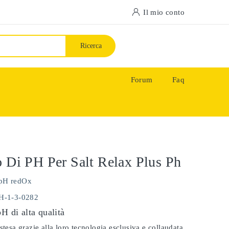
Il mio conto
Ricerca
Forum
Faq
o Di PH Per Salt Relax Plus Ph
pH redOx
PH-1-3-0282
pH di alta qualità
stesa grazie alla loro tecnologia esclusiva e collaudata