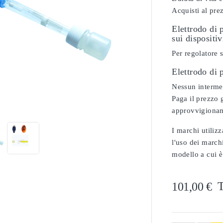
Acquisti al pre
Elettrodo di 
sui dispositi
Per regolatore s
Elettrodo di
Nessun intermed

Paga il prezzo g
approvvigionam
I marchi utilizz
l'uso dei marchi
modello a cui è
T
101,00 €