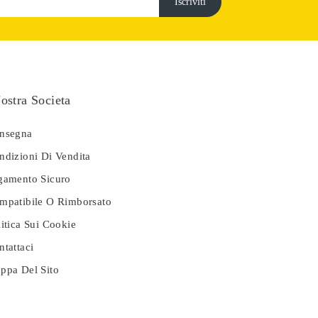
ostra Societa
nsegna
dizioni Di Vendita
amento Sicuro
patibile O Rimborsato
itica Sui Cookie
tattaci
pa Del Sito