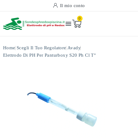
Il mio conto
0

Home
Scegli Il Tuo Regolatore
Avady
Elettrodo Di PH Per Panturboxy S20 Ph Cl T°