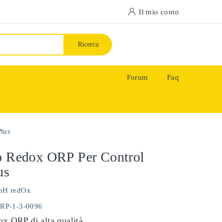
Il mio conto
Ricerca
Forum
Faq
Plus
o Redox ORP Per Control
us
pH redOx
ORP-1-3-0096
ox ORP di alta qualità