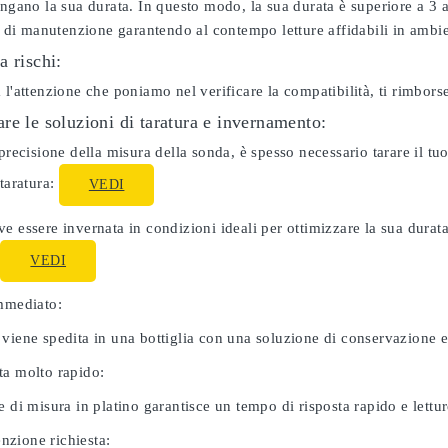
ungano la sua durata. In questo modo, la sua durata è superiore a 3
ti di manutenzione garantendo al contempo letture affidabili in ambie
a rischi:
 l'attenzione che poniamo nel verificare la compatibilità, ti rimbor
re le soluzioni di taratura e invernamento:
 precisione della misura della sonda, è spesso necessario tarare il 
 taratura:
VEDI
e essere invernata in condizioni ideali per ottimizzare la sua dura
:
VEDI
immediato:
 viene spedita in una bottiglia con una soluzione di conservazione 
ta molto rapido:
e di misura in platino garantisce un tempo di risposta rapido e letture
zione richiesta: