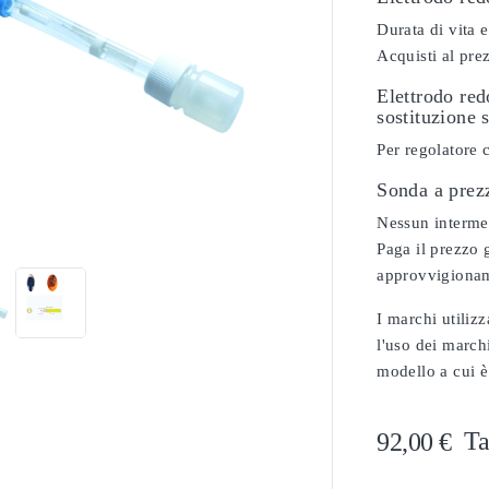
Durata di vita e
Acquisti al pre
Elettrodo re
sostituzione 
Per regolatore 
Sonda a prez

Nessun intermedi
Paga il prezzo g
approvvigionam
I marchi utilizz
l'uso dei marchi
modello a cui è
Ta
92,00 €