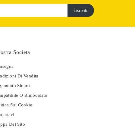
ostra Societa
nsegna
dizioni Di Vendita
amento Sicuro
patibile O Rimborsato
itica Sui Cookie
tattaci
pa Del Sito