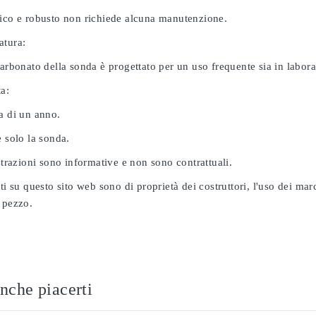
nico e robusto non richiede alcuna manutenzione.
atura:
carbonato della sonda è progettato per un uso frequente sia in labor
ta:
a di un anno.
e solo la sonda.
ustrazioni sono informative e non sono contrattuali.
ati su questo sito web sono di proprietà dei costruttori, l'uso dei ma
 pezzo.
nche piacerti