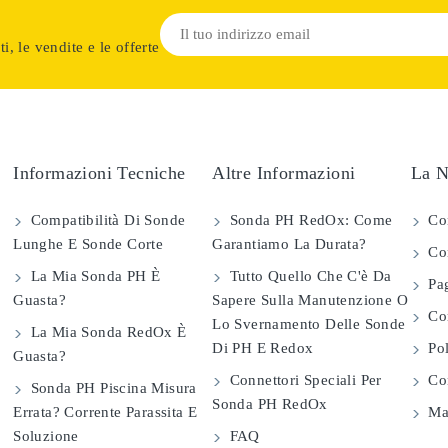
i, le vendite e le offerte
Informazioni Tecniche
Altre Informazioni
La N
Compatibilità Di Sonde
Sonda PH RedOx: Come
Co
Lunghe E Sonde Corte
Garantiamo La Durata?
Con
La Mia Sonda PH È
Tutto Quello Che C'è Da
Pag
Guasta?
Sapere Sulla Manutenzione O
Com
Lo Svernamento Delle Sonde
La Mia Sonda RedOx È
Di PH E Redox
Pol
Guasta?
Connettori Speciali Per
Con
Sonda PH Piscina Misura
Sonda PH RedOx
Errata? Corrente Parassita E
Map
Soluzione
FAQ