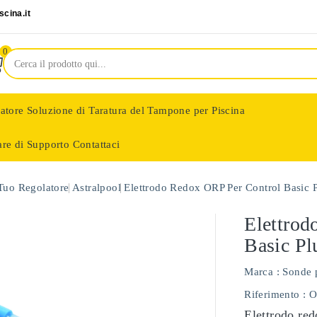
cina.it
0
latore
Soluzione di Taratura del Tampone per Piscina
are di Supporto
Contattaci
nologie
 Tuo Regolatore
Astralpool
Elettrodo Redox ORP Per Control Basic 
Elettrod
Basic Pl
Marca :
Sonde 
Riferimento
: 
Elettrodo red