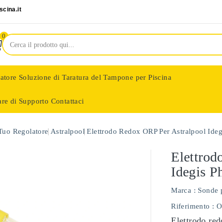
cina.it
0
latore
Soluzione di Taratura del Tampone per Piscina
are di Supporto
Contattaci
nologie
 Tuo Regolatore
Astralpool
Elettrodo Redox ORP Per Astralpool Ide
Elettrod
Idegis 
Marca :
Sonde 
Riferimento
: 
Elettrodo red