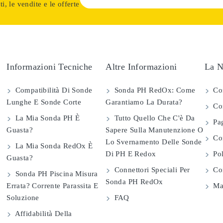
i, le vendite e le offerte
Informazioni Tecniche
Altre Informazioni
La N
Compatibilità Di Sonde
Sonda PH RedOx: Come
Co
Lunghe E Sonde Corte
Garantiamo La Durata?
Con
La Mia Sonda PH È
Tutto Quello Che C'è Da
Pag
Guasta?
Sapere Sulla Manutenzione O
Com
Lo Svernamento Delle Sonde
La Mia Sonda RedOx È
Di PH E Redox
Pol
Guasta?
Connettori Speciali Per
Con
Sonda PH Piscina Misura
Sonda PH RedOx
Errata? Corrente Parassita E
Map
Soluzione
FAQ
Affidabilità Della