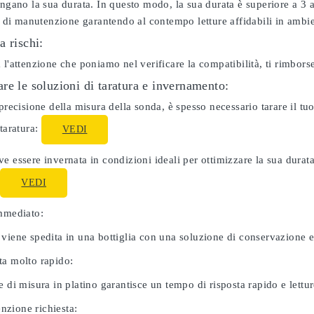
ungano la sua durata. In questo modo, la sua durata è superiore a 3
ti di manutenzione garantendo al contempo letture affidabili in ambie
a rischi:
 l'attenzione che poniamo nel verificare la compatibilità, ti rimbor
re le soluzioni di taratura e invernamento:
 precisione della misura della sonda, è spesso necessario tarare il 
 taratura:
VEDI
e essere invernata in condizioni ideali per ottimizzare la sua dura
:
VEDI
immediato:
 viene spedita in una bottiglia con una soluzione di conservazione 
ta molto rapido:
e di misura in platino garantisce un tempo di risposta rapido e letture
zione richiesta: