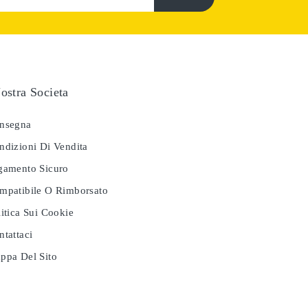
ostra Societa
nsegna
dizioni Di Vendita
amento Sicuro
patibile O Rimborsato
itica Sui Cookie
tattaci
pa Del Sito