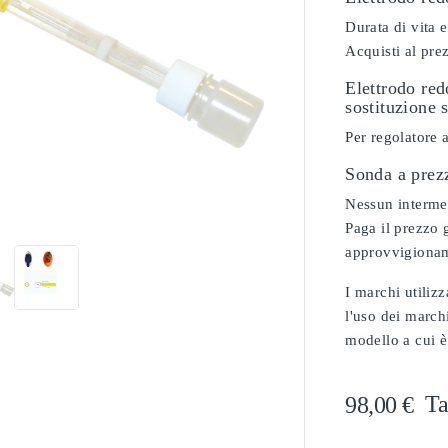
Durata di vita e
Acquisti al pre
Elettrodo re
sostituzione 
Per regolatore 
Sonda a prez

Nessun intermedi
Paga il prezzo g
approvvigionam
I marchi utilizz
l'uso dei marchi
modello a cui è
Ta
98,00 €