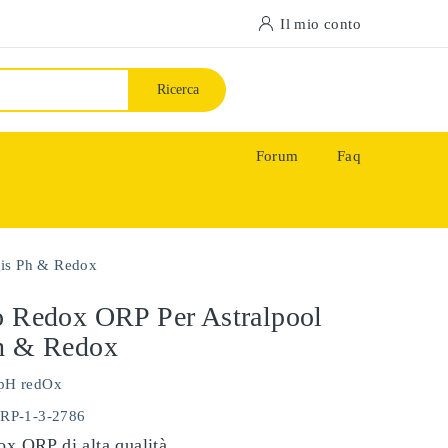
Il mio conto
Ricerca
Forum
Faq
gis Ph & Redox
o Redox ORP Per Astralpool
Ph & Redox
pH redOx
ORP-1-3-2786
ox ORP di alta qualità