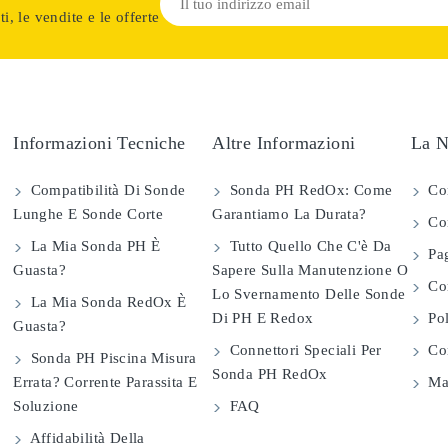
i, le vendite e le offerte
Informazioni Tecniche
Altre Informazioni
La N
Compatibilità Di Sonde
Sonda PH RedOx: Come
Co
Lunghe E Sonde Corte
Garantiamo La Durata?
Con
La Mia Sonda PH È
Tutto Quello Che C'è Da
Pag
Guasta?
Sapere Sulla Manutenzione O
Com
Lo Svernamento Delle Sonde
La Mia Sonda RedOx È
Di PH E Redox
Pol
Guasta?
Connettori Speciali Per
Con
Sonda PH Piscina Misura
Sonda PH RedOx
Errata? Corrente Parassita E
Map
Soluzione
FAQ
Affidabilità Della