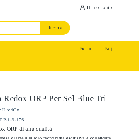
Il mio conto
Ricerca
Forum
Faq
o Redox ORP Per Sel Blue Tri
pH redOx
ORP-1-3-1761
ox ORP di alta qualità
stesa grazie alla loro tecnologia esclusiva e collaudata