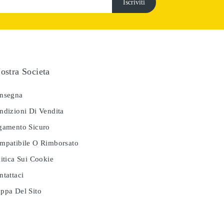
ostra Societa
nsegna
dizioni Di Vendita
amento Sicuro
patibile O Rimborsato
itica Sui Cookie
tattaci
pa Del Sito