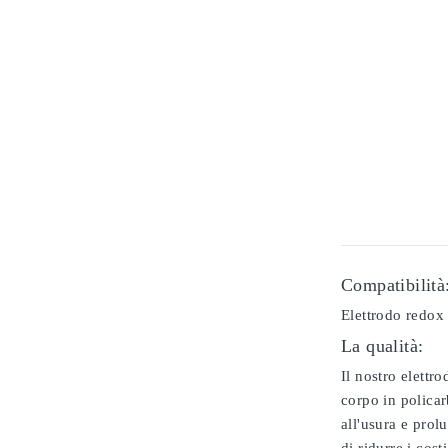
Compatibilità
Elettrodo redox 
La qualità:
Il nostro elettr
corpo in policar
all'usura e prol