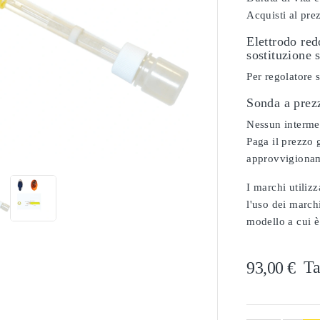
Acquisti al pre
Elettrodo re
sostituzione 
Per regolatore s
Sonda a prez
Nessun intermedi

Paga il prezzo g
approvvigionam
I marchi utilizz
l'uso dei marchi
modello a cui è
Ta
93,00 €