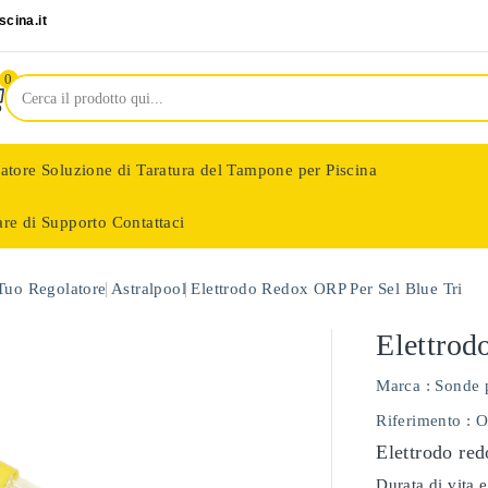
cina.it
0
latore
Soluzione di Taratura del Tampone per Piscina
are di Supporto
Contattaci
nologie
 Tuo Regolatore
Astralpool
Elettrodo Redox ORP Per Sel Blue Tri
Elettrod
Marca :
Sonde 
Riferimento
: 
Elettrodo red
Durata di vita e