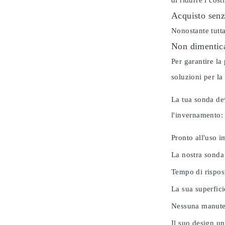
di ridurre i cos
Acquisto senz
Nonostante tutta
Non dimentica
Per garantire la
soluzioni per la
La tua sonda dev
l'invernamento
Pronto all'uso 
La nostra sonda
Tempo di rispos
La sua superfici
Nessuna manuten
Il suo design u