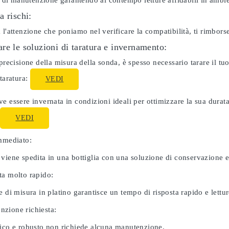
ti di manutenzione garantendo al contempo letture affidabili in ambie
a rischi:
 l'attenzione che poniamo nel verificare la compatibilità, ti rimbor
re le soluzioni di taratura e invernamento:
 precisione della misura della sonda, è spesso necessario tarare il 
 taratura:
VEDI
e essere invernata in condizioni ideali per ottimizzare la sua dura
:
VEDI
immediato:
 viene spedita in una bottiglia con una soluzione di conservazione 
ta molto rapido:
e di misura in platino garantisce un tempo di risposta rapido e letture
zione richiesta:
nico e robusto non richiede alcuna manutenzione.