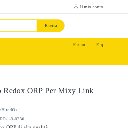
Il mio conto
Ricerca
Forum
Faq
do Redox ORP Per Mixy Link
pH redOx
ORP-1-3-0230
ox ORP di alta qualità