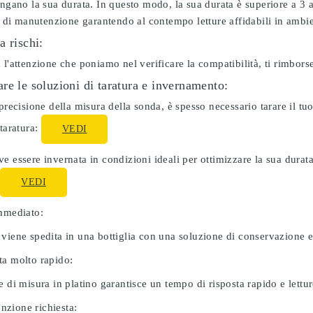
ungano la sua durata. In questo modo, la sua durata è superiore a 3
ti di manutenzione garantendo al contempo letture affidabili in ambie
a rischi:
 l'attenzione che poniamo nel verificare la compatibilità, ti rimbor
re le soluzioni di taratura e invernamento:
 precisione della misura della sonda, è spesso necessario tarare il 
 taratura:
VEDI
e essere invernata in condizioni ideali per ottimizzare la sua dura
:
VEDI
immediato:
 viene spedita in una bottiglia con una soluzione di conservazione 
ta molto rapido:
e di misura in platino garantisce un tempo di risposta rapido e letture
zione richiesta: