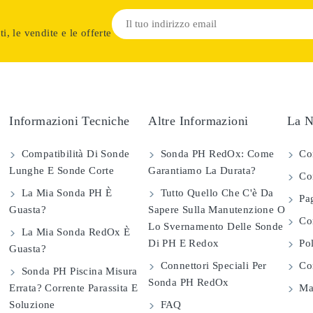
i, le vendite e le offerte
Informazioni Tecniche
Altre Informazioni
La N
Compatibilità Di Sonde
Sonda PH RedOx: Come
Co
Lunghe E Sonde Corte
Garantiamo La Durata?
Con
La Mia Sonda PH È
Tutto Quello Che C'è Da
Pag
Guasta?
Sapere Sulla Manutenzione O
Com
Lo Svernamento Delle Sonde
La Mia Sonda RedOx È
Di PH E Redox
Pol
Guasta?
Connettori Speciali Per
Con
Sonda PH Piscina Misura
Sonda PH RedOx
Errata? Corrente Parassita E
Map
Soluzione
FAQ