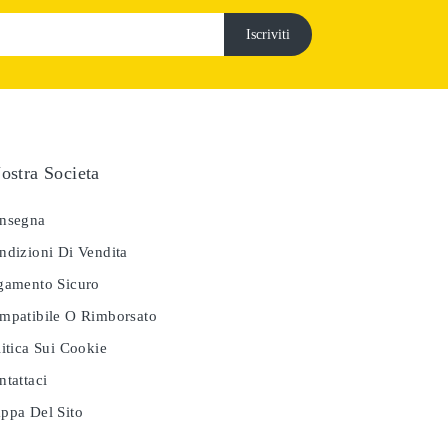
ostra Societa
nsegna
dizioni Di Vendita
amento Sicuro
patibile O Rimborsato
itica Sui Cookie
tattaci
pa Del Sito