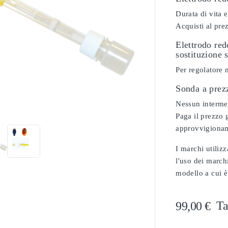
Durata di vita e
Acquisti al pre
Elettrodo re
sostituzione 
Per regolatore 
Sonda a prez

Nessun intermedi
Paga il prezzo g
approvvigionam
I marchi utilizz
l'uso dei marchi
modello a cui è
Ta
99,00 €