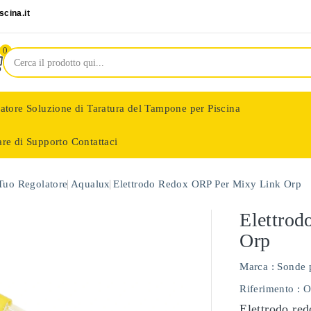
cina.it
0
latore
Soluzione di Taratura del Tampone per Piscina
are di Supporto
Contattaci
nologie
 Tuo Regolatore
Aqualux
Elettrodo Redox ORP Per Mixy Link Orp
Elettro
Orp
Marca :
Sonde 
Riferimento
: 
Elettrodo red