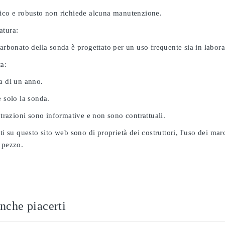
nico e robusto non richiede alcuna manutenzione.
atura:
carbonato della sonda è progettato per un uso frequente sia in labor
ta:
a di un anno.
e solo la sonda.
ustrazioni sono informative e non sono contrattuali.
ati su questo sito web sono di proprietà dei costruttori, l'uso dei ma
 pezzo.
nche piacerti