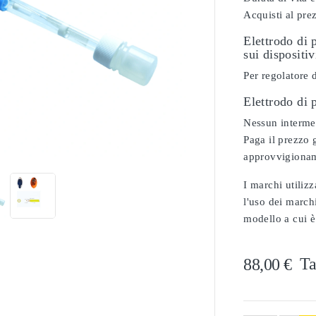
Acquisti al pre
Elettrodo di 
sui dispositi
Per regolatore
Elettrodo di
Nessun intermed

Paga il prezzo g
approvvigionam
I marchi utilizz
l'uso dei marchi
modello a cui è
Ta
88,00 €