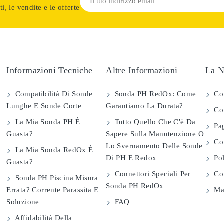
i, le vendite e le offerte
Informazioni Tecniche
Altre Informazioni
La N
Compatibilità Di Sonde
Sonda PH RedOx: Come
Co
Lunghe E Sonde Corte
Garantiamo La Durata?
Con
La Mia Sonda PH È
Tutto Quello Che C'è Da
Pag
Guasta?
Sapere Sulla Manutenzione O
Com
Lo Svernamento Delle Sonde
La Mia Sonda RedOx È
Di PH E Redox
Pol
Guasta?
Connettori Speciali Per
Con
Sonda PH Piscina Misura
Sonda PH RedOx
Errata? Corrente Parassita E
Map
Soluzione
FAQ
Affidabilità Della