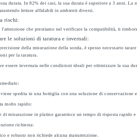
sua durata. In 82% dei casi, la sua durata è superiore a 3 anni. La s
antendo letture affidabili in ambienti diversi.
a rischi:
 l'attenzione che prestiamo nel verificare la compatibilità, ti rimbo
e le soluzioni di taratura e invernali:
 precisione della misurazione della sonda, è spesso necessario tarare
ni per la taratura.
e essere invernata nelle condizioni ideali per ottimizzare la sua d
immediato:
 viene spedita in una bottiglia con una soluzione di conservazione 
ta molto rapido:
e di misurazione in platino garantisce un tempo di risposta rapido e l
zione richiesta:
nico e robusto non richiede alcuna manutenzione.