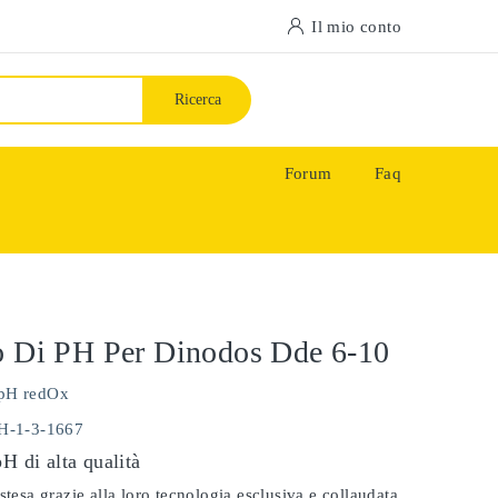
Il mio conto
Ricerca
Forum
Faq
o Di PH Per Dinodos Dde 6-10
pH redOx
PH-1-3-1667
pH di alta qualità
stesa grazie alla loro tecnologia esclusiva e collaudata