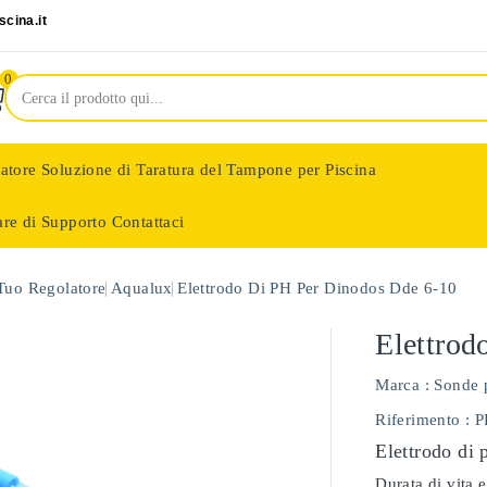
cina.it
0
latore
Soluzione di Taratura del Tampone per Piscina
are di Supporto
Contattaci
nologie
 Tuo Regolatore
Aqualux
Elettrodo Di PH Per Dinodos Dde 6-10
Elettrod
Marca :
Sonde 
Riferimento
: 
Elettrodo di 
Durata di vita e