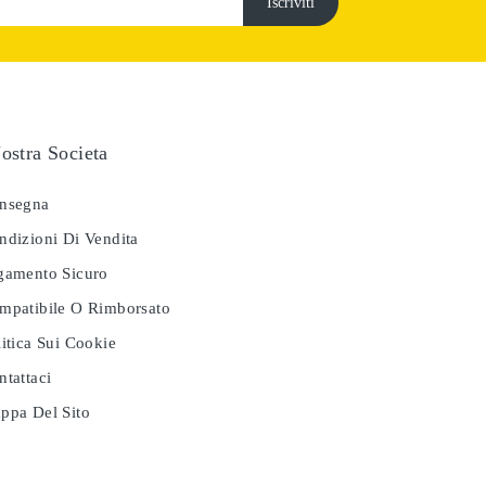
ostra Societa
nsegna
dizioni Di Vendita
amento Sicuro
patibile O Rimborsato
itica Sui Cookie
tattaci
pa Del Sito