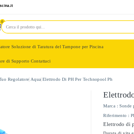
cina.it
0
latore
Soluzione di Taratura del Tampone per Piscina
are di Supporto
Contattaci
nologie
 Tuo Regolatore
Aqua
Elettrodo Di PH Per Technopool Ph
Elettrod
Marca :
Sonde 
Riferimento
: 
Elettrodo di 
Durata di vita e