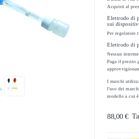
Acquisti al pre
Elettrodo di 
sui dispositi
Per regolatore
Elettrodo di
Nessun intermed

Paga il prezzo g
approvvigionam
I marchi utilizz
l'uso dei marchi
modello a cui è
Ta
88,00 €