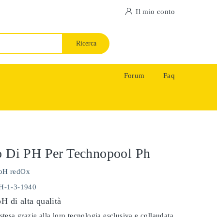
Il mio conto
Ricerca
Forum
Faq
o Di PH Per Technopool Ph
pH redOx
PH-1-3-1940
pH di alta qualità
stesa grazie alla loro tecnologia esclusiva e collaudata