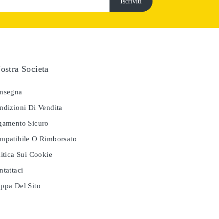
ostra Societa
nsegna
dizioni Di Vendita
amento Sicuro
patibile O Rimborsato
itica Sui Cookie
tattaci
pa Del Sito