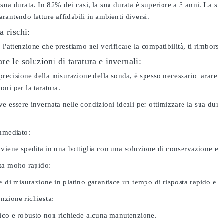
sua durata. In 82% dei casi, la sua durata è superiore a 3 anni. La s
antendo letture affidabili in ambienti diversi.
a rischi:
 l'attenzione che prestiamo nel verificare la compatibilità, ti rimbo
e le soluzioni di taratura e invernali:
 precisione della misurazione della sonda, è spesso necessario tarare
ni per la taratura.
e essere invernata nelle condizioni ideali per ottimizzare la sua d
immediato:
 viene spedita in una bottiglia con una soluzione di conservazione 
ta molto rapido:
e di misurazione in platino garantisce un tempo di risposta rapido e l
zione richiesta:
nico e robusto non richiede alcuna manutenzione.