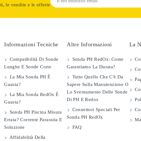
i, le vendite e le offerte
Informazioni Tecniche
Altre Informazioni
La N
Compatibilità Di Sonde
Sonda PH RedOx: Come
Co
Lunghe E Sonde Corte
Garantiamo La Durata?
Con
La Mia Sonda PH È
Tutto Quello Che C'è Da
Pag
Guasta?
Sapere Sulla Manutenzione O
Com
Lo Svernamento Delle Sonde
La Mia Sonda RedOx È
Di PH E Redox
Pol
Guasta?
Connettori Speciali Per
Con
Sonda PH Piscina Misura
Sonda PH RedOx
Errata? Corrente Parassita E
Map
Soluzione
FAQ
Affidabilità Della