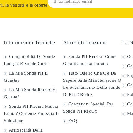
i, le vendite e le offerte
Informazioni Tecniche
Altre Informazioni
La N
Compatibilità Di Sonde
Sonda PH RedOx: Come
Co
Lunghe E Sonde Corte
Garantiamo La Durata?
Con
La Mia Sonda PH È
Tutto Quello Che C'è Da
Pag
Guasta?
Sapere Sulla Manutenzione O
Com
Lo Svernamento Delle Sonde
La Mia Sonda RedOx È
Di PH E Redox
Pol
Guasta?
Connettori Speciali Per
Con
Sonda PH Piscina Misura
Sonda PH RedOx
Errata? Corrente Parassita E
Map
Soluzione
FAQ
Affidabilità Della