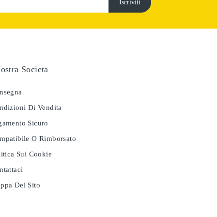
ostra Societa
nsegna
dizioni Di Vendita
amento Sicuro
patibile O Rimborsato
itica Sui Cookie
tattaci
pa Del Sito