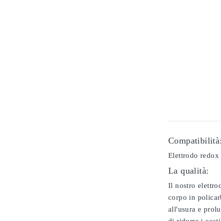
Compatibilità
Elettrodo redox 
La qualità:
Il nostro elettr
corpo in policar
all'usura e prol