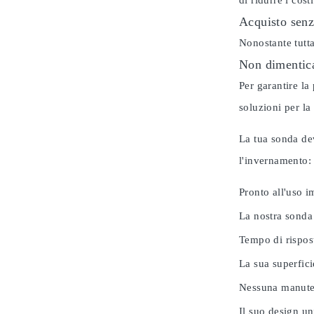
di ridurre i cos
Acquisto senz
Nonostante tutta
Non dimentica
Per garantire la
soluzioni per la
La tua sonda dev
l'invernamento
Pronto all'uso 
La nostra sonda
Tempo di rispos
La sua superfici
Nessuna manuten
Il suo design u