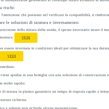
ti di manutenzione garantendo al contempo letture affidabili in ambie
a rischi:
 l'attenzione che poniamo nel verificare la compatibilità, ti rimbor
re le soluzioni di taratura e invernamento:
 precisione della misura della sonda, è spesso necessario tarare il 
 taratura:
VEDI
e essere invernata in condizioni ideali per ottimizzare la sua dura
:
VEDI
immediato:
 viene spedita in una bottiglia con una soluzione di conservazione 
ta molto rapido:
e di misura in platino garantisce un tempo di risposta rapido e letture
zione richiesta:
nico e robusto non richiede alcuna manutenzione.