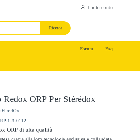
Il mio conto
Ricerca
Forum
Faq
o Redox ORP Per Stérédox
pH redOx
ORP-1-3-0112
ox ORP di alta qualità
stesa grazie alla loro tecnologia esclusiva e collaudata