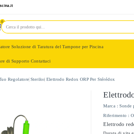
cina.it
0
latore
Soluzione di Taratura del Tampone per Piscina
are di Supporto
Contattaci
nologie
 Tuo Regolatore
Sterilor
Elettrodo Redox ORP Per Stérédox
Elettrod
Marca :
Sonde 
Riferimento
: 
Elettrodo red
Durata di vita e