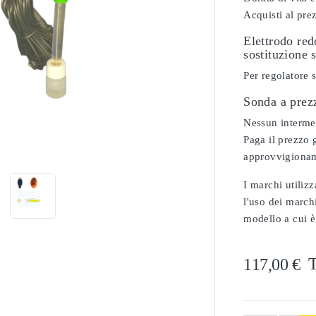
Acquisti al pre
Elettrodo re
sostituzione s
Per regolatore 
Sonda a prez
Nessun intermedi

Paga il prezzo g
approvvigionam
I marchi utilizz
l'uso dei marchi
modello a cui è
T
117,00 €