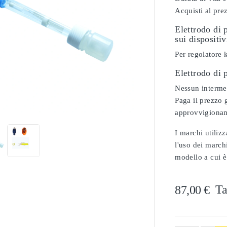
Acquisti al pre
Elettrodo di 
sui dispositi
Per regolatore 
Elettrodo di
Nessun intermed

Paga il prezzo g
approvvigionam
I marchi utilizz
l'uso dei marchi
modello a cui è
Ta
87,00 €