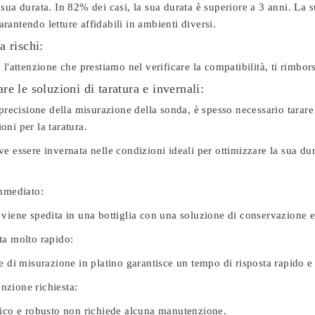
sua durata. In 82% dei casi, la sua durata è superiore a 3 anni. La s
antendo letture affidabili in ambienti diversi.
a rischi:
 l'attenzione che prestiamo nel verificare la compatibilità, ti rimbo
e le soluzioni di taratura e invernali:
 precisione della misurazione della sonda, è spesso necessario tarare
ni per la taratura.
e essere invernata nelle condizioni ideali per ottimizzare la sua d
immediato:
 viene spedita in una bottiglia con una soluzione di conservazione 
ta molto rapido:
e di misurazione in platino garantisce un tempo di risposta rapido e l
zione richiesta:
nico e robusto non richiede alcuna manutenzione.