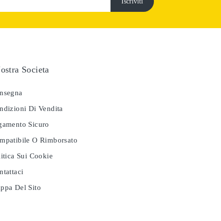
ostra Societa
nsegna
dizioni Di Vendita
amento Sicuro
patibile O Rimborsato
itica Sui Cookie
tattaci
pa Del Sito