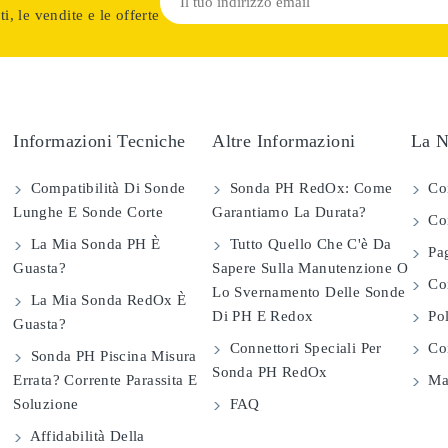
i, le vendite e le offerte
Informazioni Tecniche
Altre Informazioni
La N
Compatibilità Di Sonde
Sonda PH RedOx: Come
Co
Lunghe E Sonde Corte
Garantiamo La Durata?
Con
La Mia Sonda PH È
Tutto Quello Che C'è Da
Pag
Guasta?
Sapere Sulla Manutenzione O
Com
Lo Svernamento Delle Sonde
La Mia Sonda RedOx È
Di PH E Redox
Pol
Guasta?
Connettori Speciali Per
Con
Sonda PH Piscina Misura
Sonda PH RedOx
Errata? Corrente Parassita E
Map
Soluzione
FAQ
Affidabilità Della