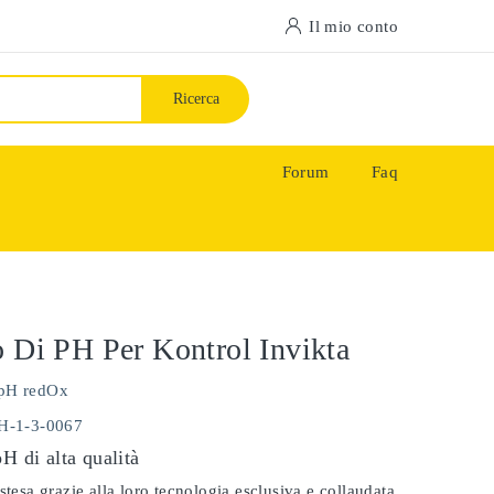
Il mio conto
Ricerca
Forum
Faq
o Di PH Per Kontrol Invikta
pH redOx
PH-1-3-0067
pH di alta qualità
stesa grazie alla loro tecnologia esclusiva e collaudata