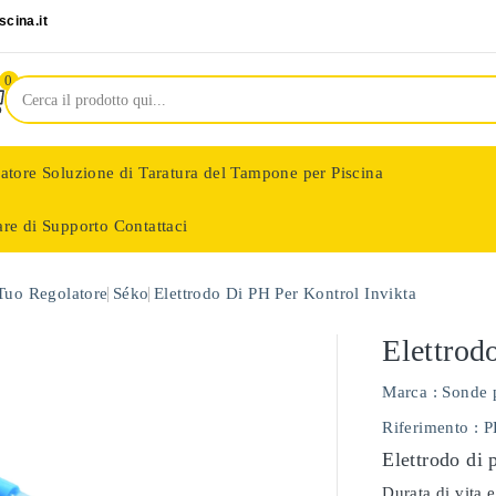
cina.it
0
latore
Soluzione di Taratura del Tampone per Piscina
are di Supporto
Contattaci
nologie
 Tuo Regolatore
Séko
Elettrodo Di PH Per Kontrol Invikta
Elettrod
Marca :
Sonde 
Riferimento
: 
Elettrodo di 
Durata di vita e