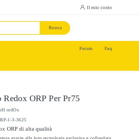
Il mio conto
Ricerca
Forum
Faq
do Redox ORP Per Pr75
pH redOx
ORP-1-3-3625
ox ORP di alta qualità
stesa grazie alla loro tecnologia esclusiva e collaudata