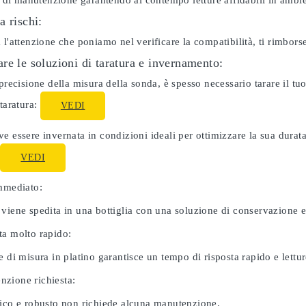
ti di manutenzione garantendo al contempo letture affidabili in ambie
a rischi:
 l'attenzione che poniamo nel verificare la compatibilità, ti rimbor
re le soluzioni di taratura e invernamento:
 precisione della misura della sonda, è spesso necessario tarare il 
 taratura:
VEDI
e essere invernata in condizioni ideali per ottimizzare la sua dura
:
VEDI
immediato:
 viene spedita in una bottiglia con una soluzione di conservazione 
ta molto rapido:
e di misura in platino garantisce un tempo di risposta rapido e letture
zione richiesta:
nico e robusto non richiede alcuna manutenzione.