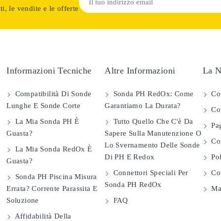
i, le vendite e le offerte
Informazioni Tecniche
Altre Informazioni
La N
Compatibilità Di Sonde
Sonda PH RedOx: Come
Co
Lunghe E Sonde Corte
Garantiamo La Durata?
Con
La Mia Sonda PH È
Tutto Quello Che C'è Da
Pag
Guasta?
Sapere Sulla Manutenzione O
Com
Lo Svernamento Delle Sonde
La Mia Sonda RedOx È
Di PH E Redox
Pol
Guasta?
Connettori Speciali Per
Con
Sonda PH Piscina Misura
Sonda PH RedOx
Errata? Corrente Parassita E
Map
Soluzione
FAQ
Affidabilità Della