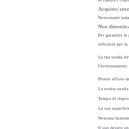
di ridurre i cos
Acquisto senz
Nonostante tutta
Non dimentica
Per garantire la
soluzioni per la
La tua sonda dev
l'invernamento
Pronto all'uso 
La nostra sonda
Tempo di rispos
La sua superfici
Nessuna manuten
Il suo design u