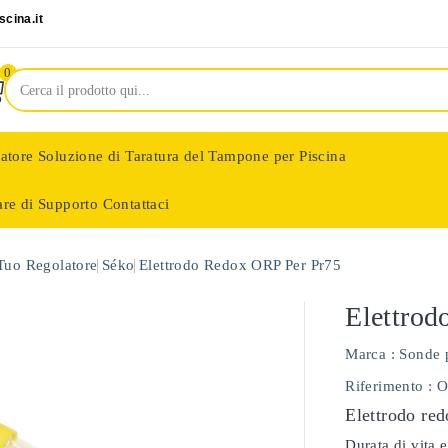
cina.it
0
latore
Soluzione di Taratura del Tampone per Piscina
are di Supporto
Contattaci
nologie
 Tuo Regolatore
Séko
Elettrodo Redox ORP Per Pr75
Elettro
Marca :
Sonde 
Riferimento
: 
Elettrodo red
Durata di vita e