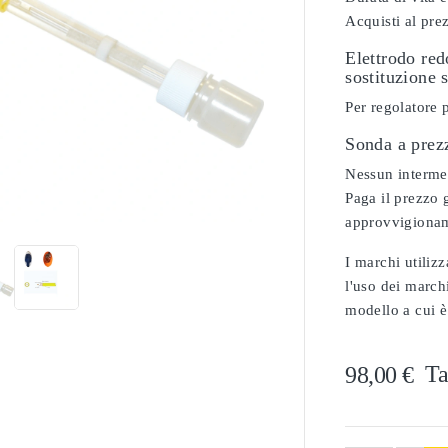
Acquisti al pre
Elettrodo re
sostituzione 
Per regolatore 
Sonda a prez
Nessun intermedi

Paga il prezzo g
approvvigionam
I marchi utilizz
l'uso dei marchi
modello a cui è
Ta
98,00 €