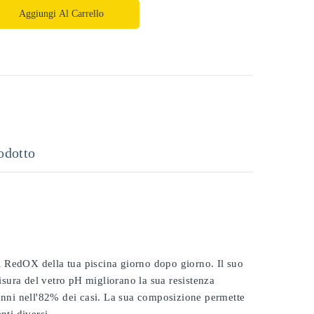
Aggiungi Al Carrello
odotto
 il RedOX della tua piscina giorno dopo giorno. Il suo
misura del vetro pH migliorano la sua resistenza
 anni nell'82% dei casi. La sua composizione permette