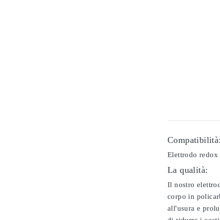
Compatibilità
Elettrodo redox
La qualità:
Il nostro elettr
corpo in policar
all'usura e prol