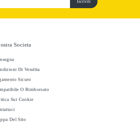
ostra Societa
nsegna
dizioni Di Vendita
amento Sicuro
patibile O Rimborsato
itica Sui Cookie
tattaci
pa Del Sito