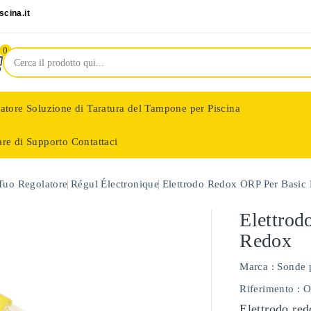
cina.it
0
latore
Soluzione di Taratura del Tampone per Piscina
are di Supporto
Contattaci
nologie
 Tuo Regolatore
Régul Électronique
Elettrodo Redox ORP Per Basic
Elettrod
Redox
Marca :
Sonde 
Riferimento
: 
Elettrodo red