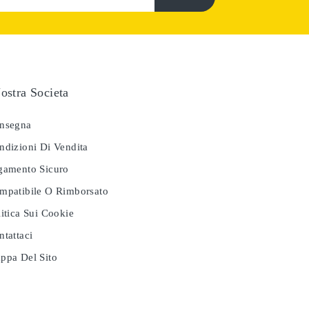
ostra Societa
nsegna
dizioni Di Vendita
amento Sicuro
patibile O Rimborsato
itica Sui Cookie
tattaci
pa Del Sito