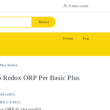
Il mio conto
Ricerca
Forum
Faq
 Plus Redox
o Redox ORP Per Basic Plus
pH redOx
ORP-1-3-0411
ox ORP di alta qualità