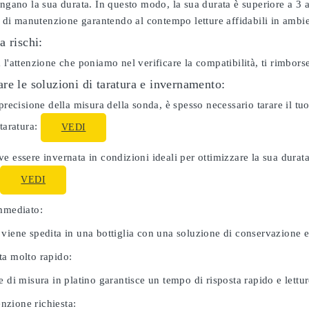
ungano la sua durata. In questo modo, la sua durata è superiore a 3
ti di manutenzione garantendo al contempo letture affidabili in ambie
a rischi:
 l'attenzione che poniamo nel verificare la compatibilità, ti rimbor
re le soluzioni di taratura e invernamento:
 precisione della misura della sonda, è spesso necessario tarare il 
 taratura:
VEDI
e essere invernata in condizioni ideali per ottimizzare la sua dura
:
VEDI
immediato:
 viene spedita in una bottiglia con una soluzione di conservazione 
ta molto rapido:
e di misura in platino garantisce un tempo di risposta rapido e letture
zione richiesta: