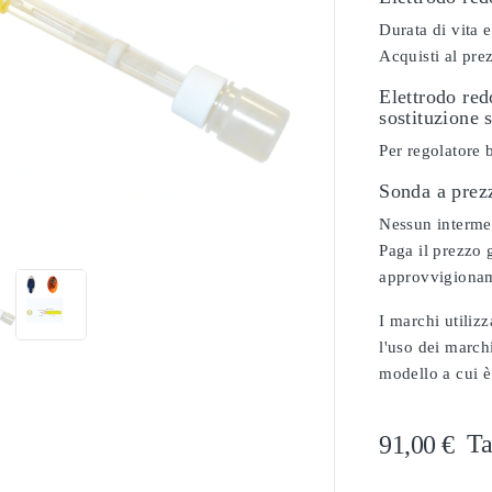
Durata di vita e
Acquisti al pre
Elettrodo re
sostituzione 
Per regolatore 
Sonda a prez

Nessun intermedi
Paga il prezzo g
approvvigionam
I marchi utilizz
l'uso dei marchi
modello a cui è
Ta
91,00 €