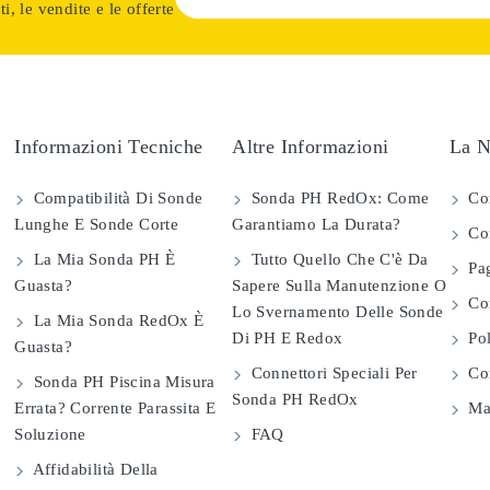
i, le vendite e le offerte
Informazioni Tecniche
Altre Informazioni
La N
Compatibilità Di Sonde
Sonda PH RedOx: Come
Co
Lunghe E Sonde Corte
Garantiamo La Durata?
Con
La Mia Sonda PH È
Tutto Quello Che C'è Da
Pag
Guasta?
Sapere Sulla Manutenzione O
Com
Lo Svernamento Delle Sonde
La Mia Sonda RedOx È
Di PH E Redox
Pol
Guasta?
Connettori Speciali Per
Con
Sonda PH Piscina Misura
Sonda PH RedOx
Errata? Corrente Parassita E
Map
Soluzione
FAQ
Affidabilità Della