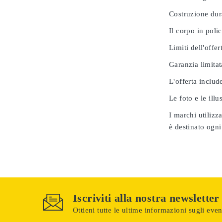
Costruzione dur
Il corpo in poli
Limiti dell'offer
Garanzia limitat
L'offerta includ
Le foto e le ill
I marchi utilizz
è destinato ogni
Iscriviti alla nostra newsletter
Ottieni tutte le ultime informazioni sugli event