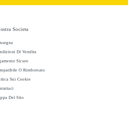
ostra Societa
nsegna
dizioni Di Vendita
amento Sicuro
patibile O Rimborsato
itica Sui Cookie
tattaci
pa Del Sito