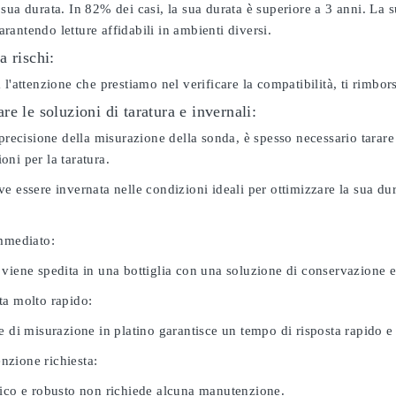
sua durata. In 82% dei casi, la sua durata è superiore a 3 anni. La s
antendo letture affidabili in ambienti diversi.
a rischi:
 l'attenzione che prestiamo nel verificare la compatibilità, ti rimbo
e le soluzioni di taratura e invernali:
 precisione della misurazione della sonda, è spesso necessario tarare
ni per la taratura.
e essere invernata nelle condizioni ideali per ottimizzare la sua d
immediato:
 viene spedita in una bottiglia con una soluzione di conservazione 
ta molto rapido:
e di misurazione in platino garantisce un tempo di risposta rapido e l
zione richiesta:
nico e robusto non richiede alcuna manutenzione.