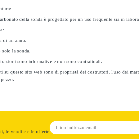
atura:
carbonato della sonda è progettato per un uso frequente sia in labor
ta:
a di un anno.
e solo la sonda.
ustrazioni sono informative e non sono contrattuali.
ati su questo sito web sono di proprietà dei costruttori, l'uso dei ma
 pezzo.
i, le vendite e le offerte