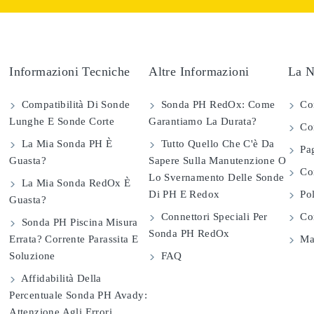
Informazioni Tecniche
Altre Informazioni
La N
Compatibilità Di Sonde
Sonda PH RedOx: Come
Co
Lunghe E Sonde Corte
Garantiamo La Durata?
Con
La Mia Sonda PH È
Tutto Quello Che C'è Da
Pag
Guasta?
Sapere Sulla Manutenzione O
Com
Lo Svernamento Delle Sonde
La Mia Sonda RedOx È
Di PH E Redox
Pol
Guasta?
Connettori Speciali Per
Con
Sonda PH Piscina Misura
Sonda PH RedOx
Errata? Corrente Parassita E
Map
Soluzione
FAQ
Affidabilità Della
Percentuale Sonda PH Avady:
Attenzione Agli Errori