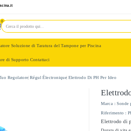
cina.it
0
latore
Soluzione di Taratura del Tampone per Piscina
are di Supporto
Contattaci
nologie
 Tuo Regolatore
Régul Électronique
Elettrodo Di PH Per Ideo
Elettrod
Marca :
Sonde 
Riferimento
: 
Elettrodo di 
Durata di vita e