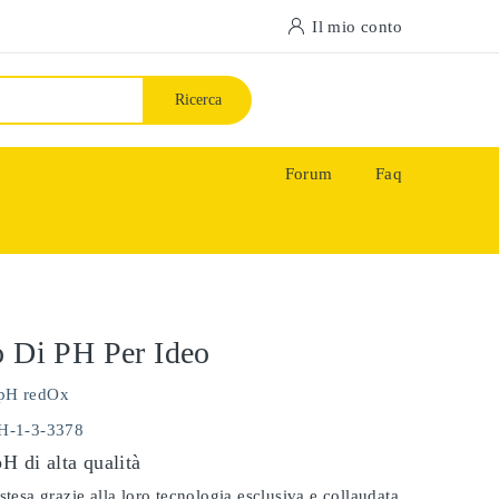
Il mio conto
Ricerca
Forum
Faq
o Di PH Per Ideo
pH redOx
PH-1-3-3378
pH di alta qualità
stesa grazie alla loro tecnologia esclusiva e collaudata