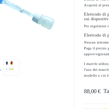
Acquisti al pre
Elettrodo di 
sui dispositi
Per regolatore 
Elettrodo di
Nessun intermed

Paga il prezzo g
approvvigionam
I marchi utilizz
l'uso dei marchi
modello a cui è
Ta
88,00 €