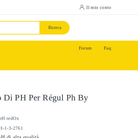
Il mio conto
Ricerca
Forum
Faq
o Di PH Per Régul Ph By
pH redOx
PH-1-3-2761
pH di alta qualità