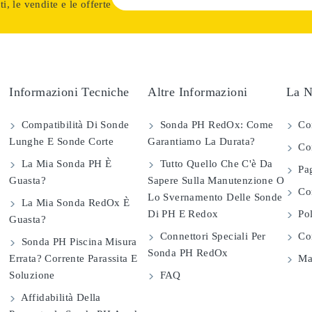
i, le vendite e le offerte
Informazioni Tecniche
Altre Informazioni
La N
Compatibilità Di Sonde
Sonda PH RedOx: Come
Co
Lunghe E Sonde Corte
Garantiamo La Durata?
Con
La Mia Sonda PH È
Tutto Quello Che C'è Da
Pag
Guasta?
Sapere Sulla Manutenzione O
Com
Lo Svernamento Delle Sonde
La Mia Sonda RedOx È
Di PH E Redox
Pol
Guasta?
Connettori Speciali Per
Con
Sonda PH Piscina Misura
Sonda PH RedOx
Errata? Corrente Parassita E
Map
Soluzione
FAQ
Affidabilità Della