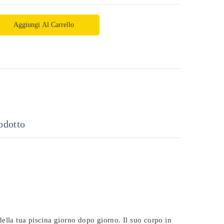
Aggiungi Al Carrello
odotto
 della tua piscina giorno dopo giorno. Il suo corpo in