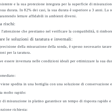
sistente e la sua protezione integrata per la superficie di misurazion
sua durata. In 82% dei casi, la sua durata è superiore a 3 anni. La s
antendo letture affidabili in ambienti diversi.
a rischi:
 l'attenzione che prestiamo nel verificare la compatibilità, ti rimbo
e le soluzioni di taratura e invernali:
 precisione della misurazione della sonda, è spesso necessario tarare
ni per la taratura.
e essere invernata nelle condizioni ideali per ottimizzare la sua d
immediato:
 viene spedita in una bottiglia con una soluzione di conservazione 
ta molto rapido:
e di misurazione in platino garantisce un tempo di risposta rapido e l
zione richiesta: