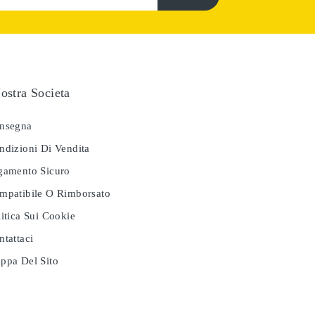
ostra Societa
nsegna
dizioni Di Vendita
amento Sicuro
patibile O Rimborsato
itica Sui Cookie
tattaci
pa Del Sito