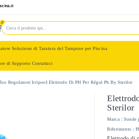
cina.it
0
latore
Soluzione di Taratura del Tampone per Piscina
are di Supporto
Contattaci
nologie
 Tuo Regolatore
Irripool
Elettrodo Di PH Per Régul Ph By Sterilor
Elettrod
Sterilor
Marca :
Sonde 
Riferimento
: 
Elettrodo di 