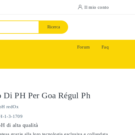
Il mio conto
Ricerca
Forum
Faq
o Di PH Per Goa Régul Ph
pH redOx
PH-1-3-1709
pH di alta qualità
stesa grazie alla loro tecnologia esclusiva e collaudata