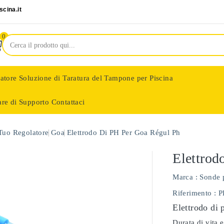
cina.it
0
latore
Soluzione di Taratura del Tampone per Piscina
are di Supporto
Contattaci
nologie
 Tuo Regolatore
Goa
Elettrodo Di PH Per Goa Régul Ph
Elettrod
Marca :
Sonde 
Riferimento
: 
Elettrodo di 
Durata di vita e