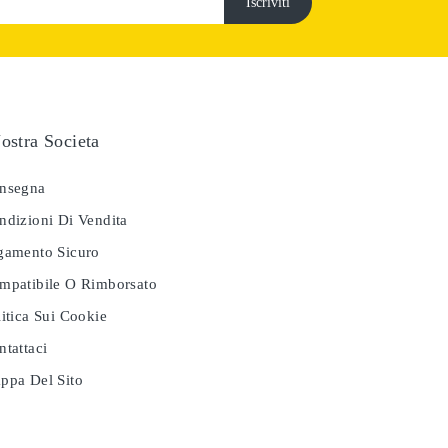
ostra Societa
nsegna
dizioni Di Vendita
amento Sicuro
patibile O Rimborsato
itica Sui Cookie
tattaci
pa Del Sito