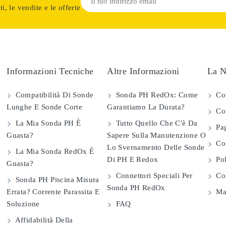
i, le vendite e le offerte
Informazioni Tecniche
Altre Informazioni
La N
Compatibilità Di Sonde
Sonda PH RedOx: Come
Co
Lunghe E Sonde Corte
Garantiamo La Durata?
Con
La Mia Sonda PH È
Tutto Quello Che C'è Da
Pag
Guasta?
Sapere Sulla Manutenzione O
Com
Lo Svernamento Delle Sonde
La Mia Sonda RedOx È
Di PH E Redox
Pol
Guasta?
Connettori Speciali Per
Con
Sonda PH Piscina Misura
Sonda PH RedOx
Errata? Corrente Parassita E
Map
Soluzione
FAQ
Affidabilità Della