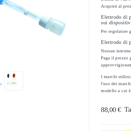
Acquisti al pre
Elettrodo di 
sui dispositi
Per regolatore 
Elettrodo di
Nessun intermed

Paga il prezzo g
approvvigionam
I marchi utilizz
l'uso dei marchi
modello a cui è
Ta
88,00 €