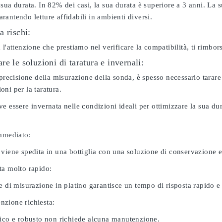
sua durata. In 82% dei casi, la sua durata è superiore a 3 anni. La s
antendo letture affidabili in ambienti diversi.
a rischi:
 l'attenzione che prestiamo nel verificare la compatibilità, ti rimbo
e le soluzioni di taratura e invernali:
 precisione della misurazione della sonda, è spesso necessario tarare
ni per la taratura.
e essere invernata nelle condizioni ideali per ottimizzare la sua d
immediato:
 viene spedita in una bottiglia con una soluzione di conservazione 
ta molto rapido:
e di misurazione in platino garantisce un tempo di risposta rapido e l
zione richiesta:
nico e robusto non richiede alcuna manutenzione.